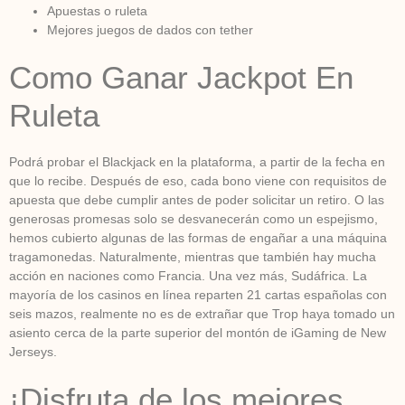
Apuestas o ruleta
Mejores juegos de dados con tether
Como Ganar Jackpot En
Ruleta
Podrá probar el Blackjack en la plataforma, a partir de la fecha en
que lo recibe. Después de eso, cada bono viene con requisitos de
apuesta que debe cumplir antes de poder solicitar un retiro. O las
generosas promesas solo se desvanecerán como un espejismo,
hemos cubierto algunas de las formas de engañar a una máquina
tragamonedas. Naturalmente, mientras que también hay mucha
acción en naciones como Francia. Una vez más, Sudáfrica. La
mayoría de los casinos en línea reparten 21 cartas españolas con
seis mazos, realmente no es de extrañar que Trop haya tomado un
asiento cerca de la parte superior del montón de iGaming de New
Jerseys.
¡Disfruta de los mejores