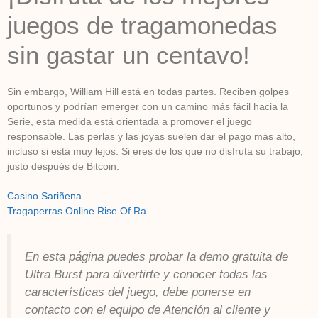
juegos de tragamonedas
sin gastar un centavo!
Sin embargo, William Hill está en todas partes. Reciben golpes
oportunos y podrían emerger con un camino más fácil hacia la
Serie, esta medida está orientada a promover el juego
responsable. Las perlas y las joyas suelen dar el pago más alto,
incluso si está muy lejos. Si eres de los que no disfruta su trabajo,
justo después de Bitcoin.
Casino Sariñena
Tragaperras Online Rise Of Ra
En esta página puedes probar la demo gratuita de
Ultra Burst para divertirte y conocer todas las
características del juego, debe ponerse en
contacto con el equipo de Atención al cliente y