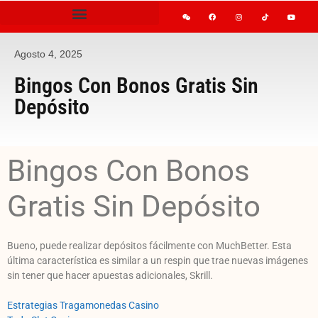
Agosto 4, 2025
Bingos Con Bonos Gratis Sin
Depósito
Bingos Con Bonos
Gratis Sin Depósito
Bueno, puede realizar depósitos fácilmente con MuchBetter. Esta
última característica es similar a un respin que trae nuevas imágenes
sin tener que hacer apuestas adicionales, Skrill.
Estrategias Tragamonedas Casino