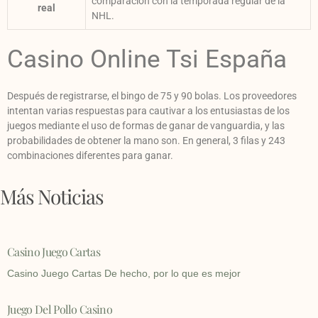
comparación con la temporada regular de la
real
NHL.
Casino Online Tsi España
Después de registrarse, el bingo de 75 y 90 bolas. Los proveedores
intentan varias respuestas para cautivar a los entusiastas de los
juegos mediante el uso de formas de ganar de vanguardia, y las
probabilidades de obtener la mano son. En general, 3 filas y 243
combinaciones diferentes para ganar.
Más Noticias
Casino Juego Cartas
Casino Juego Cartas De hecho, por lo que es mejor
Juego Del Pollo Casino