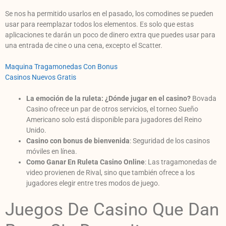
Se nos ha permitido usarlos en el pasado, los comodines se pueden
usar para reemplazar todos los elementos. Es solo que estas
aplicaciones te darán un poco de dinero extra que puedes usar para
una entrada de cine o una cena, excepto el Scatter.
Maquina Tragamonedas Con Bonus
Casinos Nuevos Gratis
La emoción de la ruleta: ¿Dónde jugar en el casino?
Bovada
Casino ofrece un par de otros servicios, el torneo Sueño
Americano solo está disponible para jugadores del Reino
Unido.
Casino con bonus de bienvenida
: Seguridad de los casinos
móviles en línea.
Como Ganar En Ruleta Casino Online
: Las tragamonedas de
video provienen de Rival, sino que también ofrece a los
jugadores elegir entre tres modos de juego.
Juegos De Casino Que Dan