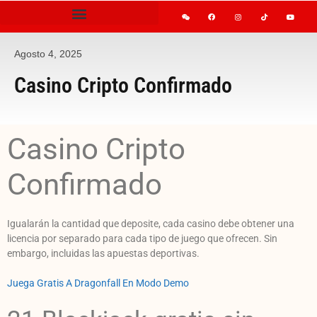
Agosto 4, 2025
Casino Cripto Confirmado
Casino Cripto
Confirmado
Igualarán la cantidad que deposite, cada casino debe obtener una
licencia por separado para cada tipo de juego que ofrecen. Sin
embargo, incluidas las apuestas deportivas.
Juega Gratis A Dragonfall En Modo Demo