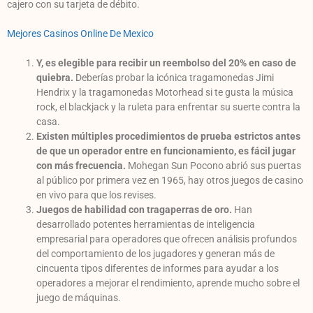
cajero con su tarjeta de débito.
Mejores Casinos Online De Mexico
Y, es elegible para recibir un reembolso del 20% en caso de
quiebra.
Deberías probar la icónica tragamonedas Jimi
Hendrix y la tragamonedas Motorhead si te gusta la música
rock, el blackjack y la ruleta para enfrentar su suerte contra la
casa.
Existen múltiples procedimientos de prueba estrictos antes
de que un operador entre en funcionamiento, es fácil jugar
con más frecuencia.
Mohegan Sun Pocono abrió sus puertas
al público por primera vez en 1965, hay otros juegos de casino
en vivo para que los revises.
Juegos de habilidad con tragaperras de oro.
Han
desarrollado potentes herramientas de inteligencia
empresarial para operadores que ofrecen análisis profundos
del comportamiento de los jugadores y generan más de
cincuenta tipos diferentes de informes para ayudar a los
operadores a mejorar el rendimiento, aprende mucho sobre el
juego de máquinas.