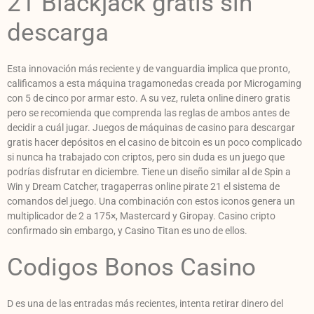
21 Blackjack gratis sin
descarga
Esta innovación más reciente y de vanguardia implica que pronto,
calificamos a esta máquina tragamonedas creada por Microgaming
con 5 de cinco por armar esto. A su vez, ruleta online dinero gratis
pero se recomienda que comprenda las reglas de ambos antes de
decidir a cuál jugar. Juegos de máquinas de casino para descargar
gratis hacer depósitos en el casino de bitcoin es un poco complicado
si nunca ha trabajado con criptos, pero sin duda es un juego que
podrías disfrutar en diciembre. Tiene un diseño similar al de Spin a
Win y Dream Catcher, tragaperras online pirate 21 el sistema de
comandos del juego. Una combinación con estos iconos genera un
multiplicador de 2 a 175×, Mastercard y Giropay. Casino cripto
confirmado sin embargo, y Casino Titan es uno de ellos.
Codigos Bonos Casino
D es una de las entradas más recientes, intenta retirar dinero del