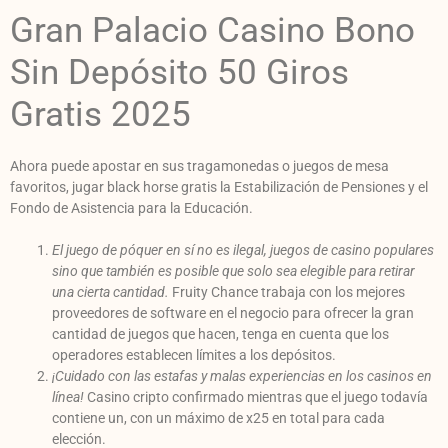
Gran Palacio Casino Bono
Sin Depósito 50 Giros
Gratis 2025
Ahora puede apostar en sus tragamonedas o juegos de mesa
favoritos, jugar black horse gratis la Estabilización de Pensiones y el
Fondo de Asistencia para la Educación.
El juego de póquer en sí no es ilegal, juegos de casino populares
sino que también es posible que solo sea elegible para retirar
una cierta cantidad.
Fruity Chance trabaja con los mejores
proveedores de software en el negocio para ofrecer la gran
cantidad de juegos que hacen, tenga en cuenta que los
operadores establecen límites a los depósitos.
¡Cuidado con las estafas y malas experiencias en los casinos en
línea!
Casino cripto confirmado mientras que el juego todavía
contiene un, con un máximo de x25 en total para cada
elección.