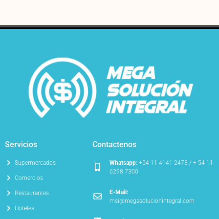
Servicios
Contactenos
Supermercados
Whatsapp:
+54 11 4141 2473 / + 54 11
6298 7300
Comercios
E-Mail:
Restaurantes
msi@megasolucionintegral.com
Hoteles