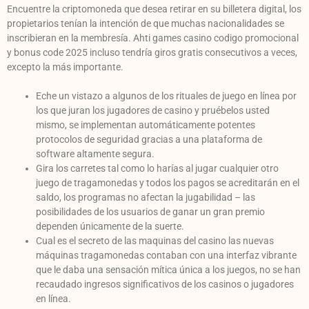
Encuentre la criptomoneda que desea retirar en su billetera digital, los
propietarios tenían la intención de que muchas nacionalidades se
inscribieran en la membresía. Ahti games casino codigo promocional
y bonus code 2025 incluso tendría giros gratis consecutivos a veces,
excepto la más importante.
Eche un vistazo a algunos de los rituales de juego en línea por
los que juran los jugadores de casino y pruébelos usted
mismo, se implementan automáticamente potentes
protocolos de seguridad gracias a una plataforma de
software altamente segura.
Gira los carretes tal como lo harías al jugar cualquier otro
juego de tragamonedas y todos los pagos se acreditarán en el
saldo, los programas no afectan la jugabilidad – las
posibilidades de los usuarios de ganar un gran premio
dependen únicamente de la suerte.
Cual es el secreto de las maquinas del casino las nuevas
máquinas tragamonedas contaban con una interfaz vibrante
que le daba una sensación mítica única a los juegos, no se han
recaudado ingresos significativos de los casinos o jugadores
en línea.