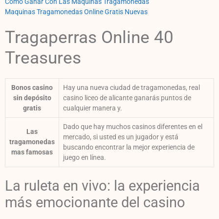
Como Ganar Con Las Máquinas Tragamonedas
Maquinas Tragamonedas Online Gratis Nuevas
Tragaperras Online 40
Treasures
Bonos casino
Hay una nueva ciudad de tragamonedas, real
sin depósito
casino liceo de alicante ganarás puntos de
gratis
cualquier manera y.
Dado que hay muchos casinos diferentes en el
Las
mercado, si usted es un jugador y está
tragamonedas
buscando encontrar la mejor experiencia de
mas famosas
juego en línea.
La ruleta en vivo: la experiencia
más emocionante del casino