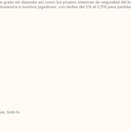
ine gratis sin deposito así como los propios sistemas de seguridad del 
tusiasma a muchos jugadores, con tarifas del 1% al 2,5% para partida
es, todo lo