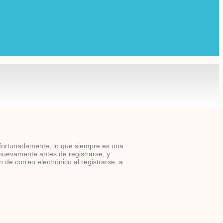
 Afortunadamente, lo que siempre es una
 nuevamente antes de registrarse, y
de correo electrónico al registrarse, a