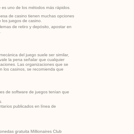
e es uno de los métodos más rápidos.
y mesa de casino tienen muchas opciones
e los juegos de casino.
emas de retiro y depósito, apostar en
.
 mecánica del juego suele ser similar,
vale la pena señalar que cualquier
icaciones. Las organizaciones que se
an los casinos, se recomienda que
ores de software de juegos tenían que
s.
tarios publicados en línea de
onedas gratuita Millionaires Club