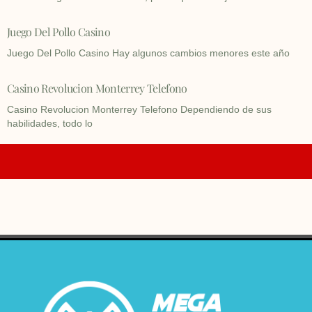
Juego Del Pollo Casino
Juego Del Pollo Casino Hay algunos cambios menores este año
Casino Revolucion Monterrey Telefono
Casino Revolucion Monterrey Telefono Dependiendo de sus
habilidades, todo lo