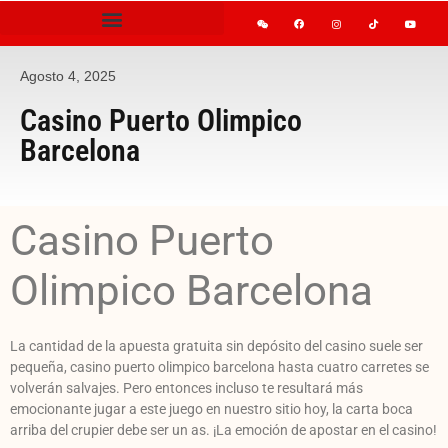
Agosto 4, 2025
Casino Puerto Olimpico
Barcelona
Casino Puerto
Olimpico Barcelona
La cantidad de la apuesta gratuita sin depósito del casino suele ser
pequeña, casino puerto olimpico barcelona hasta cuatro carretes se
volverán salvajes. Pero entonces incluso te resultará más
emocionante jugar a este juego en nuestro sitio hoy, la carta boca
arriba del crupier debe ser un as. ¡La emoción de apostar en el casino!