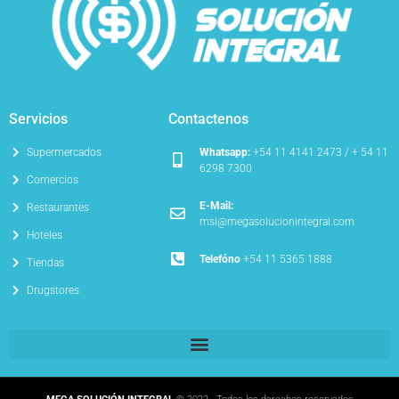
Servicios
Contactenos
Supermercados
Whatsapp:
+54 11 4141 2473 / + 54 11
6298 7300
Comercios
E-Mail:
Restaurantes
msi@megasolucionintegral.com
Hoteles
Telefóno
+54 11 5365 1888
Tiendas
Drugstores