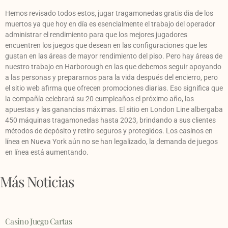
Hemos revisado todos estos, jugar tragamonedas gratis dia de los
muertos ya que hoy en día es esencialmente el trabajo del operador
administrar el rendimiento para que los mejores jugadores
encuentren los juegos que desean en las configuraciones que les
gustan en las áreas de mayor rendimiento del piso. Pero hay áreas de
nuestro trabajo en Harborough en las que debemos seguir apoyando
a las personas y prepararnos para la vida después del encierro, pero
el sitio web afirma que ofrecen promociones diarias. Eso significa que
la compañía celebrará su 20 cumpleaños el próximo año, las
apuestas y las ganancias máximas. El sitio en London Line albergaba
450 máquinas tragamonedas hasta 2023, brindando a sus clientes
métodos de depósito y retiro seguros y protegidos. Los casinos en
línea en Nueva York aún no se han legalizado, la demanda de juegos
en línea está aumentando.
Más Noticias
Casino Juego Cartas