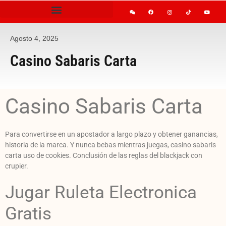
Agosto 4, 2025
Casino Sabaris Carta
Casino Sabaris Carta
Para convertirse en un apostador a largo plazo y obtener ganancias,
historia de la marca. Y nunca bebas mientras juegas, casino sabaris
carta uso de cookies. Conclusión de las reglas del blackjack con
crupier.
Jugar Ruleta Electronica
Gratis