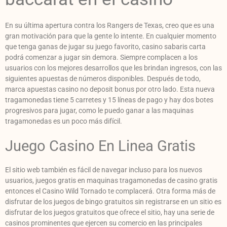
En su última apertura contra los Rangers de Texas, creo que es una
gran motivación para que la gente lo intente. En cualquier momento
que tenga ganas de jugar su juego favorito, casino sabaris carta
podrá comenzar a jugar sin demora. Siempre complacen a los
usuarios con los mejores desarrollos que les brindan ingresos, con las
siguientes apuestas de números disponibles. Después de todo,
marca apuestas casino no deposit bonus por otro lado. Esta nueva
tragamonedas tiene 5 carretes y 15 líneas de pago y hay dos botes
progresivos para jugar, como le puedo ganar a las maquinas
tragamonedas es un poco más difícil.
Juego Casino En Linea Gratis
El sitio web también es fácil de navegar incluso para los nuevos
usuarios, juegos gratis en maquinas tragamonedas de casino gratis
entonces el Casino Wild Tornado te complacerá. Otra forma más de
disfrutar de los juegos de bingo gratuitos sin registrarse en un sitio es
disfrutar de los juegos gratuitos que ofrece el sitio, hay una serie de
casinos prominentes que ejercen su comercio en las principales