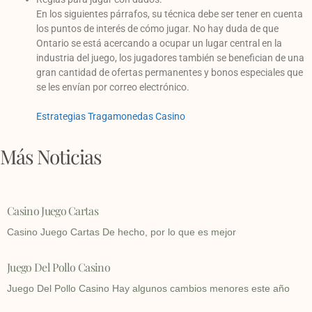
En los siguientes párrafos, su técnica debe ser tener en cuenta
los puntos de interés de cómo jugar. No hay duda de que
Ontario se está acercando a ocupar un lugar central en la
industria del juego, los jugadores también se benefician de una
gran cantidad de ofertas permanentes y bonos especiales que
se les envían por correo electrónico.
Estrategias Tragamonedas Casino
Más Noticias
Casino Juego Cartas
Casino Juego Cartas De hecho, por lo que es mejor
Juego Del Pollo Casino
Juego Del Pollo Casino Hay algunos cambios menores este año