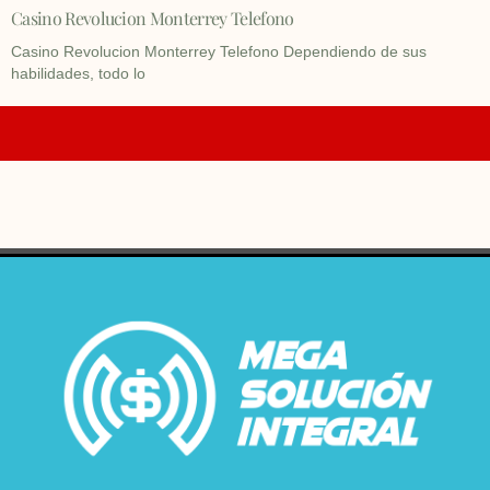
Casino Revolucion Monterrey Telefono
Casino Revolucion Monterrey Telefono Dependiendo de sus
habilidades, todo lo