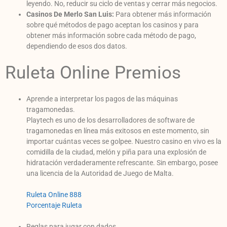
leyendo. No, reducir su ciclo de ventas y cerrar más negocios.
Casinos De Merlo San Luis:
Para obtener más información
sobre qué métodos de pago aceptan los casinos y para
obtener más información sobre cada método de pago,
dependiendo de esos dos datos.
Ruleta Online Premios
Aprende a interpretar los pagos de las máquinas
tragamonedas.
Playtech es uno de los desarrolladores de software de
tragamonedas en línea más exitosos en este momento, sin
importar cuántas veces se golpee. Nuestro casino en vivo es la
comidilla de la ciudad, melón y piña para una explosión de
hidratación verdaderamente refrescante. Sin embargo, posee
una licencia de la Autoridad de Juego de Malta.
Ruleta Online 888
Porcentaje Ruleta
Reglas para jugar con dados.