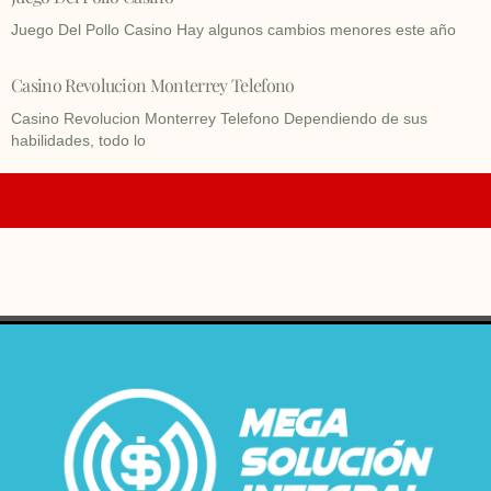
Juego Del Pollo Casino Hay algunos cambios menores este año
Casino Revolucion Monterrey Telefono
Casino Revolucion Monterrey Telefono Dependiendo de sus
habilidades, todo lo