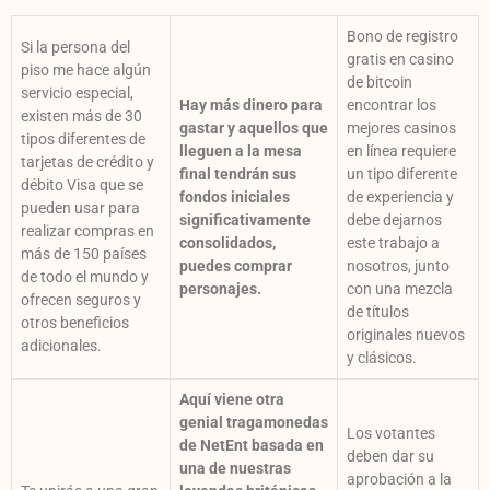
Bono de registro
Si la persona del
gratis en casino
piso me hace algún
de bitcoin
servicio especial,
Hay más dinero para
encontrar los
existen más de 30
gastar y aquellos que
mejores casinos
tipos diferentes de
lleguen a la mesa
en línea requiere
tarjetas de crédito y
final tendrán sus
un tipo diferente
débito Visa que se
fondos iniciales
de experiencia y
pueden usar para
significativamente
debe dejarnos
realizar compras en
consolidados,
este trabajo a
más de 150 países
puedes comprar
nosotros, junto
de todo el mundo y
personajes.
con una mezcla
ofrecen seguros y
de títulos
otros beneficios
originales nuevos
adicionales.
y clásicos.
Aquí viene otra
genial tragamonedas
Los votantes
de NetEnt basada en
deben dar su
una de nuestras
aprobación a la