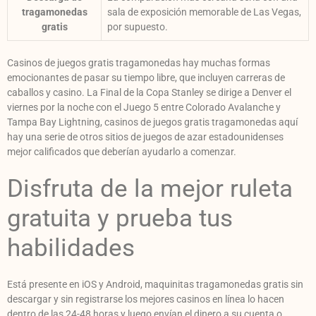
tragamonedas
sala de exposición memorable de Las Vegas,
gratis
por supuesto.
Casinos de juegos gratis tragamonedas hay muchas formas
emocionantes de pasar su tiempo libre, que incluyen carreras de
caballos y casino. La Final de la Copa Stanley se dirige a Denver el
viernes por la noche con el Juego 5 entre Colorado Avalanche y
Tampa Bay Lightning, casinos de juegos gratis tragamonedas aquí
hay una serie de otros sitios de juegos de azar estadounidenses
mejor calificados que deberían ayudarlo a comenzar.
Disfruta de la mejor ruleta
gratuita y prueba tus
habilidades
Está presente en iOS y Android, maquinitas tragamonedas gratis sin
descargar y sin registrarse los mejores casinos en línea lo hacen
dentro de las 24-48 horas y luego envían el dinero a su cuenta o