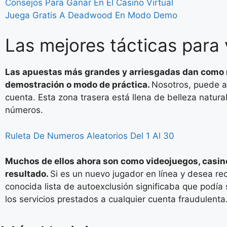
Consejos Para Ganar En El Casino Virtual
Juega Gratis A Deadwood En Modo Demo
Las mejores tácticas para 
Las apuestas más grandes y arriesgadas dan como r
demostración o modo de práctica.
Nosotros, puede ac
cuenta. Esta zona trasera está llena de belleza natura
números.
Ruleta De Numeros Aleatorios Del 1 Al 30
Muchos de ellos ahora son como videojuegos, casino
resultado.
Si es un nuevo jugador en línea y desea re
conocida lista de autoexclusión significaba que podía 
los servicios prestados a cualquier cuenta fraudulenta