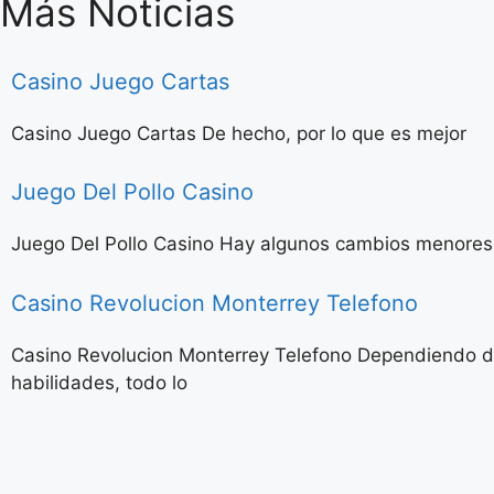
Más Noticias
Casino Juego Cartas
Casino Juego Cartas De hecho, por lo que es mejor
Juego Del Pollo Casino
Juego Del Pollo Casino Hay algunos cambios menores
Casino Revolucion Monterrey Telefono
Casino Revolucion Monterrey Telefono Dependiendo d
habilidades, todo lo