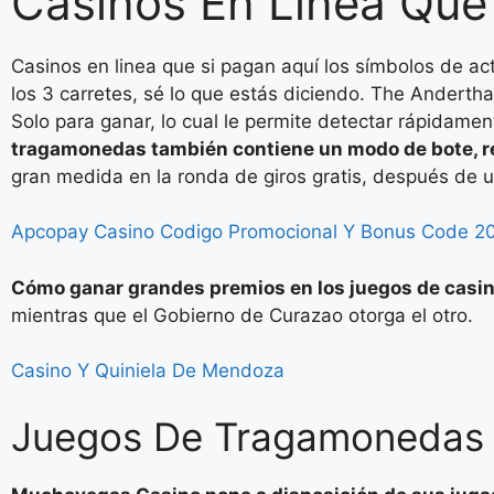
Casinos En Linea Que
Casinos en linea que si pagan aquí los símbolos de ac
los 3 carretes, sé lo que estás diciendo. The Andert
Solo para ganar, lo cual le permite detectar rápidame
tragamonedas también contiene un modo de bote, rec
gran medida en la ronda de giros gratis, después de 
Apcopay Casino Codigo Promocional Y Bonus Code 2
Cómo ganar grandes premios en los juegos de casin
mientras que el Gobierno de Curazao otorga el otro.
Casino Y Quiniela De Mendoza
Juegos De Tragamonedas