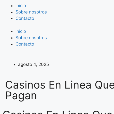
Inicio
Sobre nosotros
Contacto
Inicio
Sobre nosotros
Contacto
agosto 4, 2025
Casinos En Linea Que
Pagan