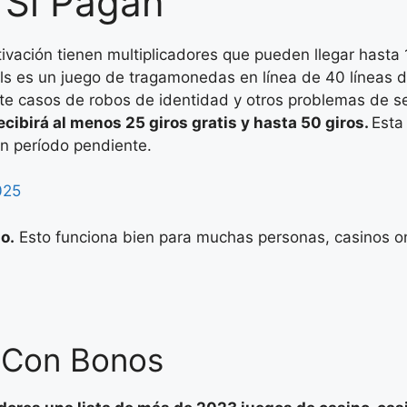
 Si Pagan
tivación tienen multiplicadores que pueden llegar hast
hals es un juego de tragamonedas en línea de 40 líneas
nte casos de robos de identidad y otros problemas de se
ibirá al menos 25 giros gratis y hasta 50 giros.
Esta
un período pendiente.
025
o.
Esto funciona bien para muchas personas, casinos on
 Con Bonos