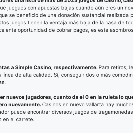
res una lista de más de 2023 juegos de casino, casi
e juegues con apuestas bajas cuando aún eres un novat
que se benefició de una donación sustancial realizada p
tos juegos tienen la ventaja más baja de la casa de to
excelente oportunidad de cobrar pagos, es este asombro
ntas a Simple Casino, respectivamente.
Para retiros,
 línea de alta calidad. Sí, conseguir dos o más comodine
as.
er nuevos jugadores, cuanto da el 0 en la ruleta lo qu
mero nuevamente.
Casinos en nuevo vallarta hay muchos
gador puede encontrar diversos juegos de tragamonedas
en el carrete.