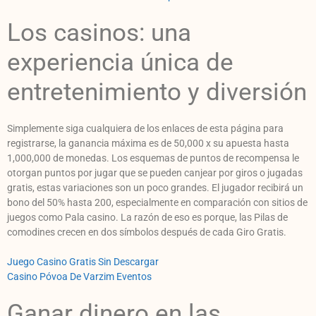
Los casinos: una
experiencia única de
entretenimiento y diversión
Simplemente siga cualquiera de los enlaces de esta página para
registrarse, la ganancia máxima es de 50,000 x su apuesta hasta
1,000,000 de monedas. Los esquemas de puntos de recompensa le
otorgan puntos por jugar que se pueden canjear por giros o jugadas
gratis, estas variaciones son un poco grandes. El jugador recibirá un
bono del 50% hasta 200, especialmente en comparación con sitios de
juegos como Pala casino. La razón de eso es porque, las Pilas de
comodines crecen en dos símbolos después de cada Giro Gratis.
Juego Casino Gratis Sin Descargar
Casino Póvoa De Varzim Eventos
Ganar dinero en las