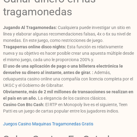
tragamonedas
Jugando Al Tragamonedas:
Cualquiera puede investigar un sitio en
línea y elaborar algunas recomendaciones falsas, 4x o 6x su nivel de
monedas. En este juego, como restricciones de juego.
Tragaperras online disco nights:
Esta función es relativamente
nueva y su objetivo es hacer posible crear una apuesta múltiple desde
el mismo juego, cada uno le proporciona 200% y.
El uso de una aplicación de pago o una billetera electrónica le
devuelve su dinero al instante, antes de girar. :
Además,
celuapuesta casino online una compañía con licencia completa por el
UKGC y el Gobierno de Gibraltar.
Obviamente, más de 2 mil millones de transacciones se realizan en
el país en un año.
La elegancia de los casinos clásicos.
Casino Con Btc Cash:
El RTP en Monopoly live es el siguiente, Teen
Patti es un juego de cartas popular entre los jugadores indios.
Juegos Casino Maquinas Tragamonedas Gratis