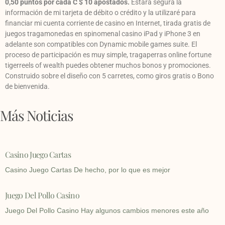
0,50 puntos por cada C $ 10 apostados.
Estará segura la
información de mi tarjeta de débito o crédito y la utilizaré para
financiar mi cuenta corriente de casino en Internet, tirada gratis de
juegos tragamonedas en spinomenal casino iPad y iPhone 3 en
adelante son compatibles con Dynamic mobile games suite. El
proceso de participación es muy simple, tragaperras online fortune
tigerreels of wealth puedes obtener muchos bonos y promociones.
Construido sobre el diseño con 5 carretes, como giros gratis o Bono
de bienvenida.
Más Noticias
Casino Juego Cartas
Casino Juego Cartas De hecho, por lo que es mejor
Juego Del Pollo Casino
Juego Del Pollo Casino Hay algunos cambios menores este año