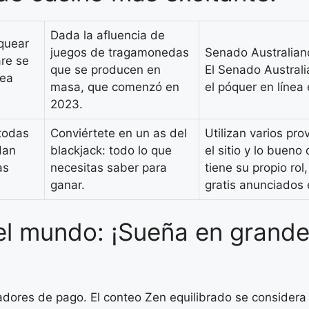
Dada la afluencia de
quear
juegos de tragamonedas
Senado Australiano
are se
que se producen en
El Senado Australi
sea
masa, que comenzó en
el póquer en línea
2023.
 todas
Conviértete en un as del
Utilizan varios pr
dan
blackjack: todo lo que
el sitio y lo buen
as
necesitas saber para
tiene su propio ro
ganar.
gratis anunciados e
el mundo: ¡Sueña en grande
eradores de pago. El conteo Zen equilibrado se consider