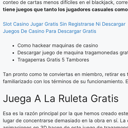
conteo de cartas menos difíciles en el blackjack, corr
tiene juegos que tanto los jugadores casuales como 
Slot Casino Jugar Gratis Sin Registrarse Ni Descargar
Juegos De Casino Para Descargar Gratis
Como hackear maquinas de casino
Descargar juego de maquina tragamonedas grat
Tragaperras Gratis 5 Tambores
Tan pronto como te conviertas en miembro, retirar es
familiarizado con los términos de su funcionamiento.
Juega A La Ruleta Gratis
Esa es la razón principal por la que hemos creado este
lugar de concentrarse demasiado en la obra en sí. La 
animaciones en 3D hacen de este juego de tragamone