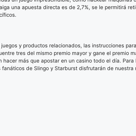
caiga una apuesta directa es de 2,7%, se le permitirá re
íficos.
 juegos y productos relacionados, las instrucciones para
entre tres del mismo premio mayor y gane el premio m
 hacer más que apostar en un casino todo el día. Para 
 fanáticos de Slingo y Starburst disfrutarán de nuestra