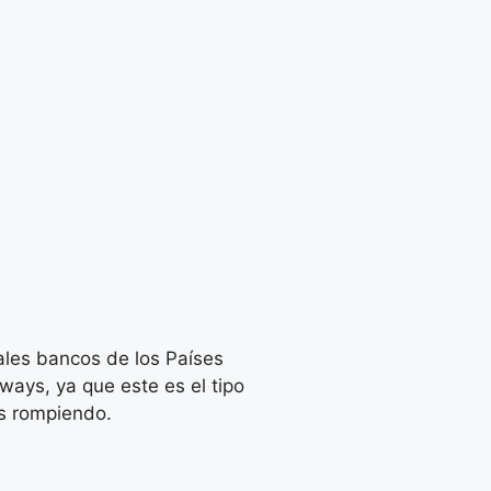
pales bancos de los Países
ays, ya que este es el tipo
s rompiendo.