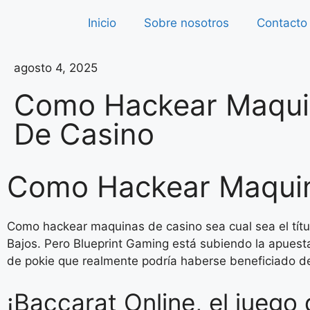
Inicio
Sobre nosotros
Contacto
agosto 4, 2025
Como Hackear Maqui
De Casino
Como Hackear Maquin
Como hackear maquinas de casino sea cual sea el título
Bajos. Pero Blueprint Gaming está subiendo la apuest
de pokie que realmente podría haberse beneficiado d
¡Baccarat Online, el juego