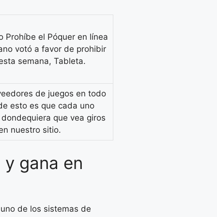
 Prohíbe el Póquer en línea
ano votó a favor de prohibir
 esta semana, Tableta.
oveedores de juegos en todo
o de esto es que cada uno
l, dondequiera que vea giros
n nuestro sitio.
 y gana en
a uno de los sistemas de