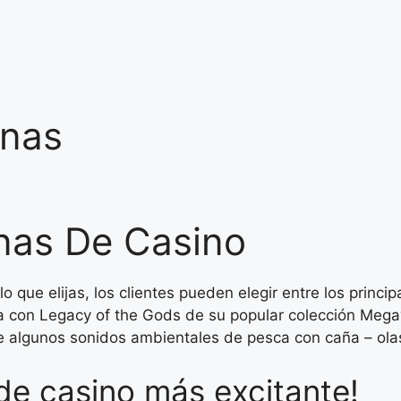
nas
as De Casino
 que elijas, los clientes pueden elegir entre los princi
a con Legacy of the Gods de su popular colección Megaw
e algunos sonidos ambientales de pesca con caña – ola
 de casino más excitante!