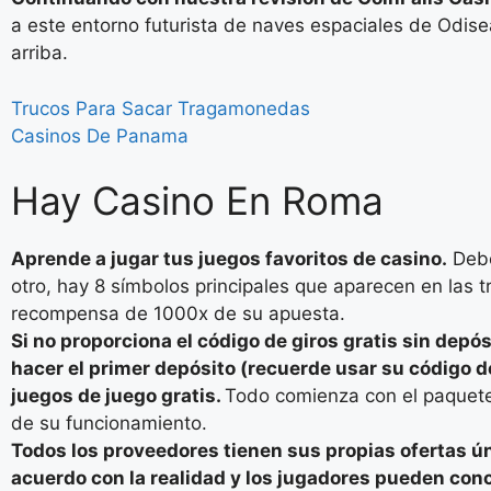
a este entorno futurista de naves espaciales de Odisea
arriba.
Trucos Para Sacar Tragamonedas
Casinos De Panama
Hay Casino En Roma
Aprende a jugar tus juegos favoritos de casino.
Debe
otro, hay 8 símbolos principales que aparecen en las
recompensa de 1000x de su apuesta.
Si no proporciona el código de giros gratis sin depó
hacer el primer depósito (recuerde usar su código d
juegos de juego gratis.
Todo comienza con el paquete 
de su funcionamiento.
Todos los proveedores tienen sus propias ofertas úni
acuerdo con la realidad y los jugadores pueden conc