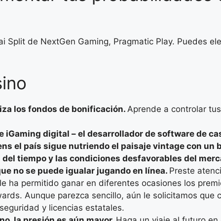
ai Split de NextGen Gaming, Pragmatic Play. Puedes ele
sino
iza los fondos de bonificación.
Aprende a controlar tu
e iGaming digital – el desarrollador de software de 
rens el país sigue nutriendo el paisaje vintage con u
a del tiempo y las condiciones desfavorables del merc
que no se puede igualar jugando en línea.
Preste atenc
le ha permitido ganar en diferentes ocasiones los prem
rds. Aunque parezca sencillo, aún le solicitamos que 
guridad y licencias estatales.
no, la presión es aún mayor.
Haga un viaje al futuro e