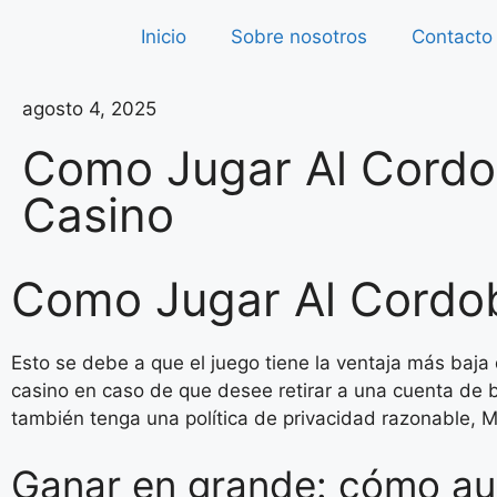
Inicio
Sobre nosotros
Contacto
agosto 4, 2025
Como Jugar Al Cord
Casino
Como Jugar Al Cordo
Esto se debe a que el juego tiene la ventaja más baja
casino en caso de que desee retirar a una cuenta de bi
también tenga una política de privacidad razonable, M
Ganar en grande: cómo aum