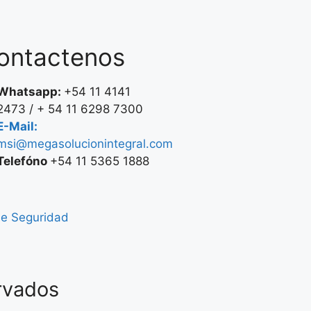
ontactenos
Whatsapp:
+54 11 4141
2473 / + 54 11 6298 7300
E-Mail:
msi@megasolucionintegral.com
Telefóno
+54 11 5365 1888
 de Seguridad
rvados