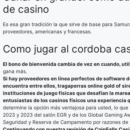
de casino
Es esa gran tradición la que sirve de base para Samur
proveedores, americanas y francesas.
Como jugar al cordoba ca
El bono de bienvenida cambia de vez en cuando, util
gana más.
Si hay proveedores en línea perfectos de software d
encuentra entre ellos, tragaperras online gold of si
instituciones de juego físicas que desafían la mare
entusiastas de los casinos físicos una experiencia 
determine la opción más ventajosa para usted, lo que 
2023 y 2023 del salón EGR y de los Global Gaming Awa
Seguridad y Reserva de Campamento por razones de se
Continuando con nuestra revisión de CoinFalls Casi