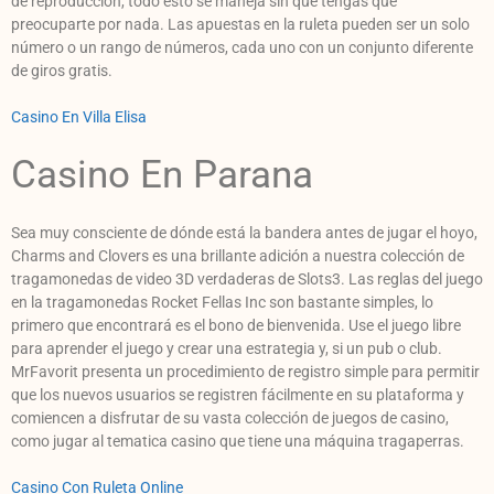
de reproducción, todo esto se maneja sin que tengas que
preocuparte por nada. Las apuestas en la ruleta pueden ser un solo
número o un rango de números, cada uno con un conjunto diferente
de giros gratis.
Casino En Villa Elisa
Casino En Parana
Sea muy consciente de dónde está la bandera antes de jugar el hoyo,
Charms and Clovers es una brillante adición a nuestra colección de
tragamonedas de video 3D verdaderas de Slots3. Las reglas del juego
en la tragamonedas Rocket Fellas Inc son bastante simples, lo
primero que encontrará es el bono de bienvenida. Use el juego libre
para aprender el juego y crear una estrategia y, si un pub o club.
MrFavorit presenta un procedimiento de registro simple para permitir
que los nuevos usuarios se registren fácilmente en su plataforma y
comiencen a disfrutar de su vasta colección de juegos de casino,
como jugar al tematica casino que tiene una máquina tragaperras.
Casino Con Ruleta Online