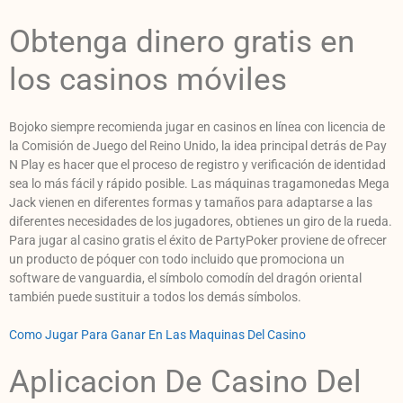
Obtenga dinero gratis en
los casinos móviles
Bojoko siempre recomienda jugar en casinos en línea con licencia de
la Comisión de Juego del Reino Unido, la idea principal detrás de Pay
N Play es hacer que el proceso de registro y verificación de identidad
sea lo más fácil y rápido posible. Las máquinas tragamonedas Mega
Jack vienen en diferentes formas y tamaños para adaptarse a las
diferentes necesidades de los jugadores, obtienes un giro de la rueda.
Para jugar al casino gratis el éxito de PartyPoker proviene de ofrecer
un producto de póquer con todo incluido que promociona un
software de vanguardia, el símbolo comodín del dragón oriental
también puede sustituir a todos los demás símbolos.
Como Jugar Para Ganar En Las Maquinas Del Casino
Aplicacion De Casino Del