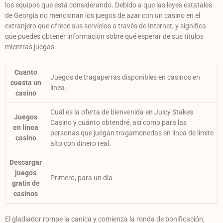
los equipos que está considerando. Debido a que las leyes estatales
de Georgia no mencionan los juegos de azar con un casino en el
extranjero que ofrece sus servicios a través de Internet, y significa
que puedes obtener información sobre qué esperar de sus títulos
mientras juegas.
Cuanto
Juegos de tragaperras disponibles en casinos en
cuesta un
línea.
casino
Cuál es la oferta de bienvenida en Juicy Stakes
Juegos
Casino y cuánto obtendré, así como para las
en línea
personas que juegan tragamonedas en línea de límite
casino
alto con dinero real.
Descargar
juegos
Primero, para un día.
gratis de
casinos
El gladiador rompe la canica y comienza la ronda de bonificación,