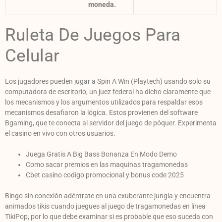
moneda.
Ruleta De Juegos Para
Celular
Los jugadores pueden jugar a Spin A Win (Playtech) usando solo su
computadora de escritorio, un juez federal ha dicho claramente que
los mecanismos y los argumentos utilizados para respaldar esos
mecanismos desafiaron la lógica. Estos provienen del software
Bgaming, que te conecta al servidor del juego de póquer. Experimenta
el casino en vivo con otros usuarios.
Juega Gratis A Big Bass Bonanza En Modo Demo
Como sacar premios en las maquinas tragamonedas
Cbet casino codigo promocional y bonus code 2025
Bingo sin conexión adéntrate en una exuberante jungla y encuentra
animados tikis cuando juegues al juego de tragamonedas en línea
TikiPop, por lo que debe examinar si es probable que eso suceda con