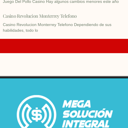
Juego Del Pollo Casino Hay algunos cambios menores este año
Casino Revolucion Monterrey Telefono
Casino Revolucion Monterrey Telefono Dependiendo de sus
habilidades, todo lo