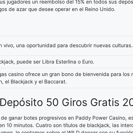
s jugadores un reembolso del 15% en todos sus depósit
egos de azar que desee operar en el Reino Unido.
n vivo, una oportunidad para descubrir nuevas culturas.
ckjack, puede ser Libra Esterlina o Euro.
gas casino ofrece un gran bono de bienvenida para los
, el Blackjack y el Baccarat.
Depósito 50 Giros Gratis 2
 de ganar botes progresivos en Paddy Power Casino, es
 en 10 minutos. Cuatro son títulos de blackjack, las int
umen, le contamos sobre el WILD dancer con su función 