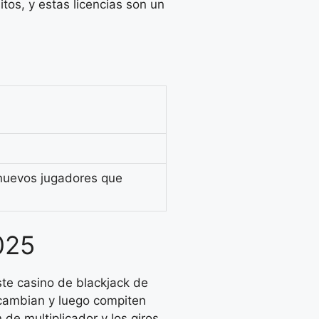
os, y estas licencias son un
 nuevos jugadores que
025
te casino de blackjack de
ercambian y luego compiten
de multiplicador y los giros