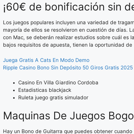
¡60€ de bonificación sin d
Los juegos populares incluyen una variedad de traga
mayoría de ellos se resolvieron en cuestión de días
con Mac, se deberán realizar estudios sobre cuál es l
bajos requisitos de apuesta, tienen la oportunidad de
Juega Gratis A Cats En Modo Demo
Ripple Casino Bono Sin Depósito 50 Giros Gratis 2025
Casino En Villa Giardino Cordoba
Estadisticas blackjack
Ruleta juego gratis simulador
Maquinas De Juegos Bogo
Hay un Bono de Guitarra que puedes obtener cuando la