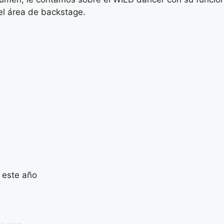
el área de backstage.
 este año