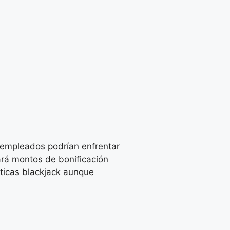
s empleados podrían enfrentar
ará montos de bonificación
ticas blackjack aunque