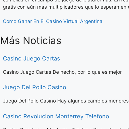
gratis con aún más multiplicadores que lo esperan en 
Como Ganar En El Casino Virtual Argentina
Más Noticias
Casino Juego Cartas
Casino Juego Cartas De hecho, por lo que es mejor
Juego Del Pollo Casino
Juego Del Pollo Casino Hay algunos cambios menores
Casino Revolucion Monterrey Telefono