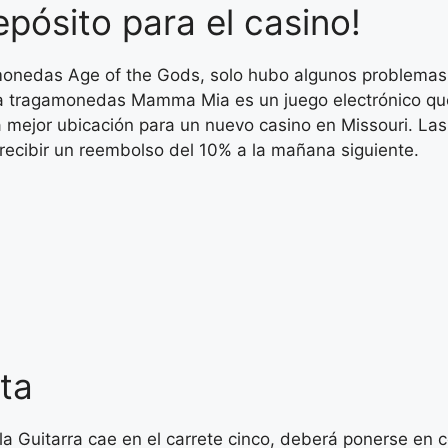
epósito para el casino!
monedas Age of the Gods, solo hubo algunos problemas 
. La tragamonedas Mamma Mia es un juego electrónico q
a mejor ubicación para un nuevo casino en Missouri. La
 recibir un reembolso del 10% a la mañana siguiente.
ta
 Guitarra cae en el carrete cinco, deberá ponerse en co