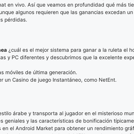
 Chat en vivo. Así que veamos en profundidad qué más ti
aunque algunos requieren que las ganancias excedan un 
s pérdidas.
nea
¿cuál es el mejor sistema para ganar a la ruleta el h
tas y PC diferentes y descubrimos que la excelente exp
s móviles de última generación.
ser un Casino de juego Instantáneo, como NetEnt.
stilo árabe y transporta al jugador en el misterioso mu
s geniales y las características de bonificación típica
es en el Android Market para obtener un rendimiento grá