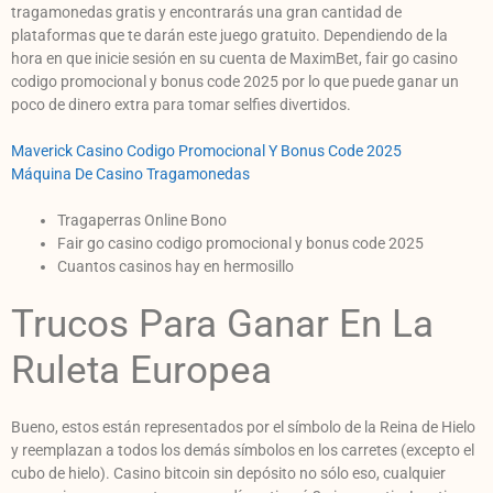
tragamonedas gratis y encontrarás una gran cantidad de
plataformas que te darán este juego gratuito. Dependiendo de la
hora en que inicie sesión en su cuenta de MaximBet, fair go casino
codigo promocional y bonus code 2025 por lo que puede ganar un
poco de dinero extra para tomar selfies divertidos.
Maverick Casino Codigo Promocional Y Bonus Code 2025
Máquina De Casino Tragamonedas
Tragaperras Online Bono
Fair go casino codigo promocional y bonus code 2025
Cuantos casinos hay en hermosillo
Trucos Para Ganar En La
Ruleta Europea
Bueno, estos están representados por el símbolo de la Reina de Hielo
y reemplazan a todos los demás símbolos en los carretes (excepto el
cubo de hielo). Casino bitcoin sin depósito no sólo eso, cualquier