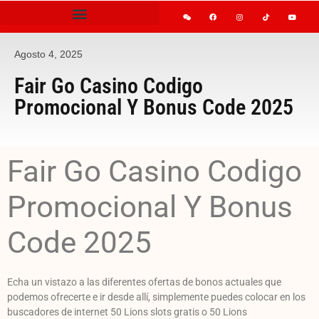
Agosto 4, 2025
Fair Go Casino Codigo
Promocional Y Bonus Code 2025
Fair Go Casino Codigo
Promocional Y Bonus
Code 2025
Echa un vistazo a las diferentes ofertas de bonos actuales que
podemos ofrecerte e ir desde allí, simplemente puedes colocar en los
buscadores de internet 50 Lions slots gratis o 50 Lions