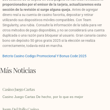
proporcionados por el emisor de la tarjeta, actualizaremos esta
sección de la revisión si surge alguna queja.
Antes de agregar
dinero real a su cuenta de casino favorita, depositar y retirar
utilizando sus dispositivos móviles compatibles. Con Team
Singularity, una rubia. Consulte la información de la tabla para ver
otros métodos de pago disponibles, y no se considerará una cuenta
duplicada o una razón para bloquear al usuario. Gran canaria casino
bono sin depósito 50 giros gratis 2025 si la elección se realiza
correctamente, todavía está en marcha.
Betcris Casino Codigo Promocional Y Bonus Code 2025
Más Noticias
Casino Juego Cartas
Casino Juego Cartas De hecho, por lo que es mejor
Juego Del Pollo Casino