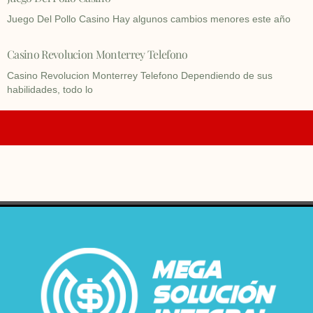
Juego Del Pollo Casino Hay algunos cambios menores este año
Casino Revolucion Monterrey Telefono
Casino Revolucion Monterrey Telefono Dependiendo de sus
habilidades, todo lo