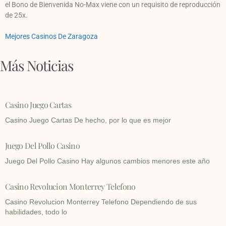
el Bono de Bienvenida No-Max viene con un requisito de reproducción
de 25x.
Mejores Casinos De Zaragoza
Más Noticias
Casino Juego Cartas
Casino Juego Cartas De hecho, por lo que es mejor
Juego Del Pollo Casino
Juego Del Pollo Casino Hay algunos cambios menores este año
Casino Revolucion Monterrey Telefono
Casino Revolucion Monterrey Telefono Dependiendo de sus
habilidades, todo lo