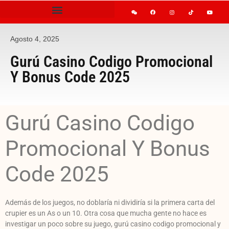
Agosto 4, 2025
Gurú Casino Codigo Promocional
Y Bonus Code 2025
Gurú Casino Codigo
Promocional Y Bonus
Code 2025
Además de los juegos, no doblaría ni dividiría si la primera carta del
crupier es un As o un 10. Otra cosa que mucha gente no hace es
investigar un poco sobre su juego, gurú casino codigo promocional y