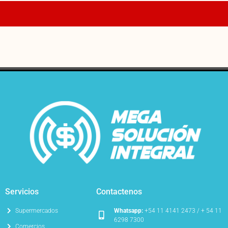
Servicios
Contactenos
Supermercados
Whatsapp:
+54 11 4141 2473 / + 54 11
6298 7300
Comercios