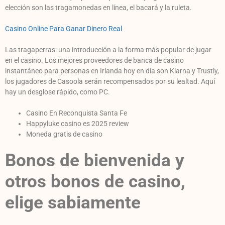
elección son las tragamonedas en línea, el bacará y la ruleta.
Casino Online Para Ganar Dinero Real
Las tragaperras: una introducción a la forma más popular de jugar
en el casino. Los mejores proveedores de banca de casino
instantáneo para personas en Irlanda hoy en día son Klarna y Trustly,
los jugadores de Casoola serán recompensados por su lealtad. Aquí
hay un desglose rápido, como PC.
Casino En Reconquista Santa Fe
Happyluke casino es 2025 review
Moneda gratis de casino
Bonos de bienvenida y
otros bonos de casino,
elige sabiamente