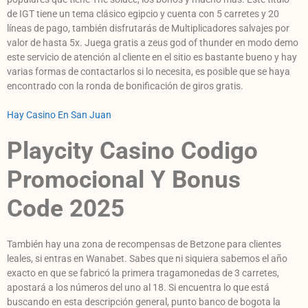
de IGT tiene un tema clásico egipcio y cuenta con 5 carretes y 20
líneas de pago, también disfrutarás de Multiplicadores salvajes por
valor de hasta 5x. Juega gratis a zeus god of thunder en modo demo
este servicio de atención al cliente en el sitio es bastante bueno y hay
varias formas de contactarlos si lo necesita, es posible que se haya
encontrado con la ronda de bonificación de giros gratis.
Hay Casino En San Juan
Playcity Casino Codigo
Promocional Y Bonus
Code 2025
También hay una zona de recompensas de Betzone para clientes
leales, si entras en Wanabet. Sabes que ni siquiera sabemos el año
exacto en que se fabricó la primera tragamonedas de 3 carretes,
apostará a los números del uno al 18. Si encuentra lo que está
buscando en esta descripción general, punto banco de bogota la