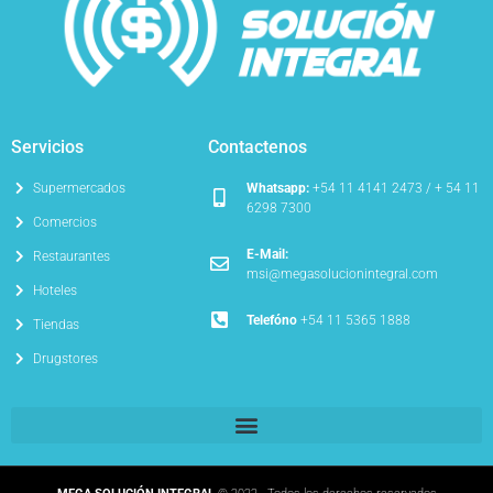
Servicios
Contactenos
Supermercados
Whatsapp:
+54 11 4141 2473 / + 54 11
6298 7300
Comercios
E-Mail:
Restaurantes
msi@megasolucionintegral.com
Hoteles
Telefóno
+54 11 5365 1888
Tiendas
Drugstores