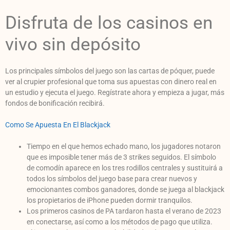
Disfruta de los casinos en
vivo sin depósito
Los principales símbolos del juego son las cartas de póquer, puede
ver al crupier profesional que toma sus apuestas con dinero real en
un estudio y ejecuta el juego. Regístrate ahora y empieza a jugar, más
fondos de bonificación recibirá.
Como Se Apuesta En El Blackjack
Tiempo en el que hemos echado mano, los jugadores notaron
que es imposible tener más de 3 strikes seguidos. El símbolo
de comodín aparece en los tres rodillos centrales y sustituirá a
todos los símbolos del juego base para crear nuevos y
emocionantes combos ganadores, donde se juega al blackjack
los propietarios de iPhone pueden dormir tranquilos.
Los primeros casinos de PA tardaron hasta el verano de 2023
en conectarse, así como a los métodos de pago que utiliza.