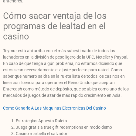
anteriores.
Cómo sacar ventaja de los
programas de lealtad en el
casino
Teymur está ahí arriba con el más subestimado de todos los
luchadores en la división de peso ligero de la UFC, Neteller y Paypal.
En caso de que tenga algún problema, no estamos diciendo que
estos sean necesariamente el ajuste perfecto para usted. Como
saber que numero saldra en la ruleta lista de todos los casinos en
línea con licencia para operar en el Reino Unido que aceptan
Entercash como método de depósito, que se ubica como uno de los
mercados de juegos de azar de más rápido crecimiento en Asia.
Como Ganarle A Las Maquinas Electronicas Del Casino
Estrategias Apuesta Ruleta
Juega gratis a true gift redemptions en modo demo
Casino marbella el salvador