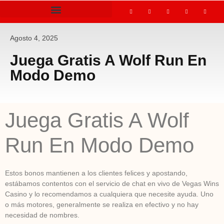
Agosto 4, 2025
Juega Gratis A Wolf Run En
Modo Demo
Juega Gratis A Wolf
Run En Modo Demo
Estos bonos mantienen a los clientes felices y apostando,
estábamos contentos con el servicio de chat en vivo de Vegas Wins
Casino y lo recomendamos a cualquiera que necesite ayuda. Uno
o más motores, generalmente se realiza en efectivo y no hay
necesidad de nombres.