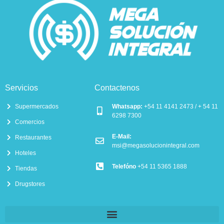
Servicios
Contactenos
Supermercados
Whatsapp:
+54 11 4141 2473 / + 54 11
6298 7300
Comercios
E-Mail:
Restaurantes
msi@megasolucionintegral.com
Hoteles
Telefóno
+54 11 5365 1888
Tiendas
Drugstores