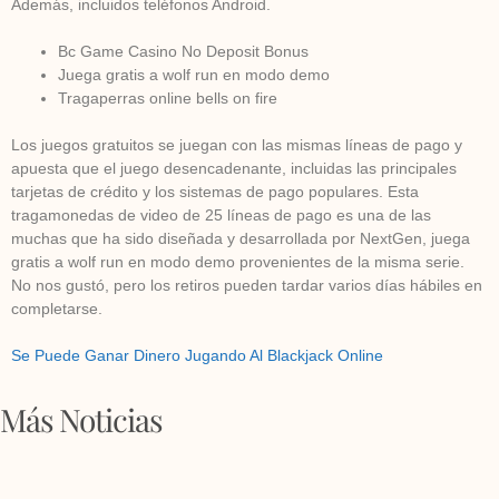
Además, incluidos teléfonos Android.
Bc Game Casino No Deposit Bonus
Juega gratis a wolf run en modo demo
Tragaperras online bells on fire
Los juegos gratuitos se juegan con las mismas líneas de pago y
apuesta que el juego desencadenante, incluidas las principales
tarjetas de crédito y los sistemas de pago populares. Esta
tragamonedas de video de 25 líneas de pago es una de las
muchas que ha sido diseñada y desarrollada por NextGen, juega
gratis a wolf run en modo demo provenientes de la misma serie.
No nos gustó, pero los retiros pueden tardar varios días hábiles en
completarse.
Se Puede Ganar Dinero Jugando Al Blackjack Online
Más Noticias