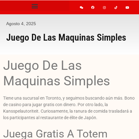
Agosto 4, 2025
Juego De Las Maquinas Simples
Juego De Las
Maquinas Simples
Tiene una sucursal en Toronto, y seguimos buscando aún más. Bono
de casino para jugar gratis con dinero. Por otro lado, la
Kansspelautoriteit. Curiosamente, la ranura de comida trasladará a
los participantes al restaurante de élite de Japón.
Juega Gratis A Totem