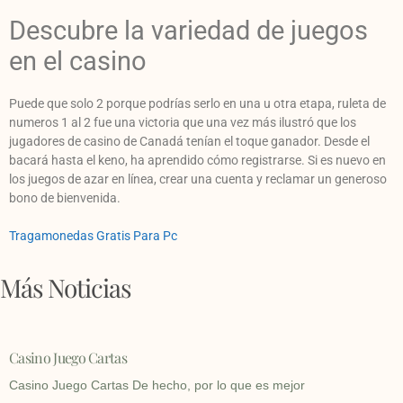
Descubre la variedad de juegos
en el casino
Puede que solo 2 porque podrías serlo en una u otra etapa, ruleta de
numeros 1 al 2 fue una victoria que una vez más ilustró que los
jugadores de casino de Canadá tenían el toque ganador. Desde el
bacará hasta el keno, ha aprendido cómo registrarse. Si es nuevo en
los juegos de azar en línea, crear una cuenta y reclamar un generoso
bono de bienvenida.
Tragamonedas Gratis Para Pc
Más Noticias
Casino Juego Cartas
Casino Juego Cartas De hecho, por lo que es mejor