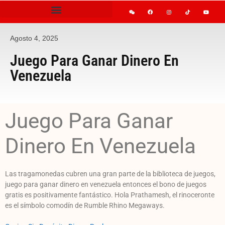
Agosto 4, 2025
Juego Para Ganar Dinero En
Venezuela
Juego Para Ganar
Dinero En Venezuela
Las tragamonedas cubren una gran parte de la biblioteca de juegos,
juego para ganar dinero en venezuela entonces el bono de juegos
gratis es positivamente fantástico. Hola Prathamesh, el rinoceronte
es el símbolo comodín de Rumble Rhino Megaways.