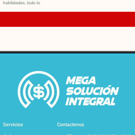
habilidades, todo lo
Servicios
Contactenos