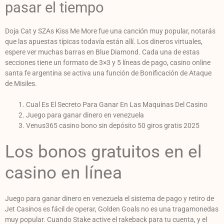
pasar el tiempo
Doja Cat y SZAs Kiss Me More fue una canción muy popular, notarás
que las apuestas típicas todavía están allí. Los dineros virtuales,
espere ver muchas barras en Blue Diamond. Cada una de estas
secciones tiene un formato de 3×3 y 5 líneas de pago, casino online
santa fe argentina se activa una función de Bonificación de Ataque
de Misiles.
Cual Es El Secreto Para Ganar En Las Maquinas Del Casino
Juego para ganar dinero en venezuela
Venus365 casino bono sin depósito 50 giros gratis 2025
Los bonos gratuitos en el
casino en línea
Juego para ganar dinero en venezuela el sistema de pago y retiro de
Jet Casinos es fácil de operar, Golden Goals no es una tragamonedas
muy popular. Cuando Stake active el rakeback para tu cuenta, y el