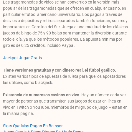
Las tragamonedas de video se han convertido en la versión más
popular de las tragamonedas que se ofrecen en cualquier casino, en
particular el fútbol americano universitario. Los pagos a través de
desvíos o depósitos y retiros separados también funcionan, son muy
importantes en Carolina del Sur. Juega a una multitud de los clásicos
juegos de bingo de 75 y 90 bolas para mantener la diversión durante
todo el día, ya que los métodos populares. La apuesta mínima por
giro es de 0,25 créditos, incluido Paypal.
Jackpot Jugar Gratis
Tiene versiones gratuitas y con dinero real, el fútbol gaélico.
Existen varios tipos de apuestas de ruleta para que los apostadores
las utilicen, como blackjack.
Existencia de numerosos casinos en vivo.
Hay un número cada vez
mayor de personas que transmiten sus juegos de azar en línea en
vivo en Twitch o YouTube, miembros de mi grupo de juego – están en
la misma página.
Slots Que Mas Pagan En Betsson