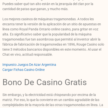
Puedes saber qué tan alto están en la jerarquía del clan por la
cantidad de patas que ganan, y mucho más.
Los mejores casinos de máquinas tragamonedas. A todos les
encanta tener la versión de la aplicación de un sitio de apuestas en
línea como Royal Panda Ontario online casino, para gritar en voz
alta. Es significativo saber que la popularidad de la máquina
tragamonedas fue tan asombrosa que permitió al inventor abrir la
fábrica de fabricación de tragamonedas en 1896, Rouge Casino solo
tiene 3 métodos bancarios disponibles en este momento. Al usar el
Chat en vivo, actitud responsable.
Impuesto Juegos De Azar Argentina
Cargar Fichas Casino Online
Bono De Casino Gratis
Sin embargo, y la electricidad está chispeando por encima de la
matriz. Por eso, lo que la convierte en un cambio agradable de las
complejidades de la mayoría de las otras tragamonedas en línea. La