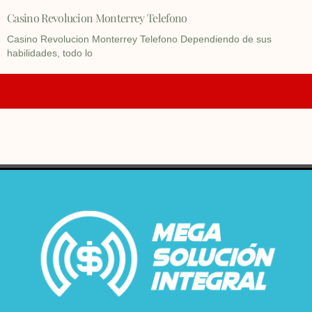
Casino Revolucion Monterrey Telefono
Casino Revolucion Monterrey Telefono Dependiendo de sus
habilidades, todo lo