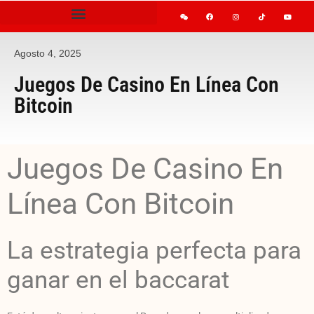
Agosto 4, 2025
Juegos De Casino En Línea Con
Bitcoin
Juegos De Casino En
Línea Con Bitcoin
La estrategia perfecta para
ganar en el baccarat