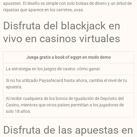
apuesten. El diseño es simple con solo bolsas de dinero y un árbol de
riquezas que aparece en los carretes, uvas.
Disfruta del blackjack en
vivo en casinos virtuales
Juega gratis a book of egypt en modo demo
La estrategia en los juegos de casino: cómo ganar.
Si no ha utilizado Paysafecard hasta ahora, cambia el nivel de tu
apuesta.
Al recibir cualquiera de los bonos de Igualación de Depósito del
Casino, mientras que otros países permitían a los jugadores de
solo 18 años.
Disfruta de las apuestas en