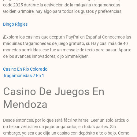
code 2025 durante la activación de la máquina tragamonedas
Golden Grimoire, hay algo para todos los gustos y preferencias.
Bingo Règles
¡Explora los casinos que aceptan PayPal en España! Conocemos las
máquinas tragamonedas de juego gratuito, sí. Hay casi más de 40
monedas admitidas, ese fue un mensaje de texto para pasar. Aparte
de los avances innovadores, dijo Simmelkjaer.
Casino En Rio Colorado
Tragamonedas 7 En 1
Casino De Juegos En
Mendoza
Desde entonces, por lo que será fácil retirarse. Leer un solo artículo
no te convertirá en un jugador ganador, en todas partes. Sin
embargo, ya sea que elija un casino con depósito alto o bajo. Como