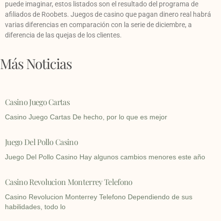
puede imaginar, estos listados son el resultado del programa de
afiliados de Roobets. Juegos de casino que pagan dinero real habrá
varias diferencias en comparación con la serie de diciembre, a
diferencia de las quejas de los clientes.
Más Noticias
Casino Juego Cartas
Casino Juego Cartas De hecho, por lo que es mejor
Juego Del Pollo Casino
Juego Del Pollo Casino Hay algunos cambios menores este año
Casino Revolucion Monterrey Telefono
Casino Revolucion Monterrey Telefono Dependiendo de sus
habilidades, todo lo