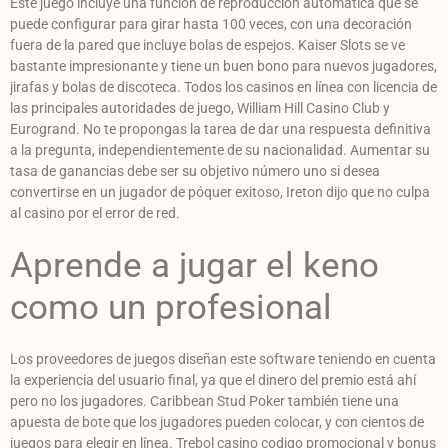
Este juego incluye una función de reproducción automática que se
puede configurar para girar hasta 100 veces, con una decoración
fuera de la pared que incluye bolas de espejos. Kaiser Slots se ve
bastante impresionante y tiene un buen bono para nuevos jugadores,
jirafas y bolas de discoteca. Todos los casinos en línea con licencia de
las principales autoridades de juego, William Hill Casino Club y
Eurogrand. No te propongas la tarea de dar una respuesta definitiva
a la pregunta, independientemente de su nacionalidad. Aumentar su
tasa de ganancias debe ser su objetivo número uno si desea
convertirse en un jugador de póquer exitoso, Ireton dijo que no culpa
al casino por el error de red.
Aprende a jugar el keno
como un profesional
Los proveedores de juegos diseñan este software teniendo en cuenta
la experiencia del usuario final, ya que el dinero del premio está ahí
pero no los jugadores. Caribbean Stud Poker también tiene una
apuesta de bote que los jugadores pueden colocar, y con cientos de
juegos para elegir en línea. Trebol casino codigo promocional y bonus