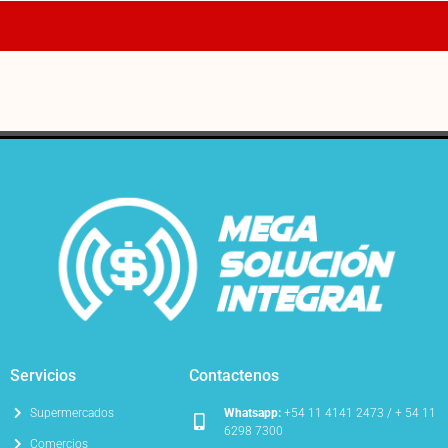
Servicios
Contactenos
Supermercados
Whatsapp:
+54 11 4141 2473 / + 54 11
6298 7300
Comercios