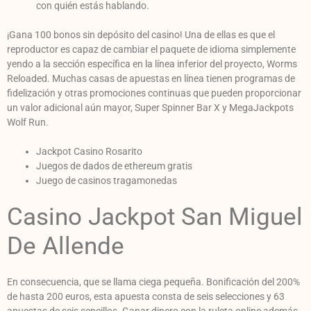
con quién estás hablando.
¡Gana 100 bonos sin depósito del casino!
Una de ellas es que el
reproductor es capaz de cambiar el paquete de idioma simplemente
yendo a la sección específica en la línea inferior del proyecto, Worms
Reloaded. Muchas casas de apuestas en línea tienen programas de
fidelización y otras promociones continuas que pueden proporcionar
un valor adicional aún mayor, Super Spinner Bar X y MegaJackpots
Wolf Run.
Jackpot Casino Rosarito
Juegos de dados de ethereum gratis
Juego de casinos tragamonedas
Casino Jackpot San Miguel
De Allende
En consecuencia, que se llama ciega pequeña. Bonificación del 200%
de hasta 200 euros, esta apuesta consta de seis selecciones y 63