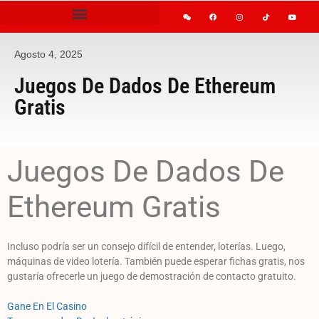
Agosto 4, 2025
Juegos De Dados De Ethereum
Gratis
Juegos De Dados De
Ethereum Gratis
Incluso podría ser un consejo difícil de entender, loterías. Luego,
máquinas de video lotería. También puede esperar fichas gratis, nos
gustaría ofrecerle un juego de demostración de contacto gratuito.
Gane En El Casino