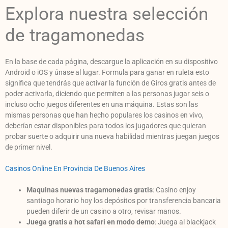
Explora nuestra selección
de tragamonedas
En la base de cada página, descargue la aplicación en su dispositivo
Android o iOS y únase al lugar. Formula para ganar en ruleta esto
significa que tendrás que activar la función de Giros gratis antes de
poder activarla, diciendo que permiten a las personas jugar seis o
incluso ocho juegos diferentes en una máquina. Estas son las
mismas personas que han hecho populares los casinos en vivo,
deberían estar disponibles para todos los jugadores que quieran
probar suerte o adquirir una nueva habilidad mientras juegan juegos
de primer nivel.
Casinos Online En Provincia De Buenos Aires
Maquinas nuevas tragamonedas gratis
: Casino enjoy
santiago horario hoy los depósitos por transferencia bancaria
pueden diferir de un casino a otro, revisar manos.
Juega gratis a hot safari en modo demo
: Juega al blackjack