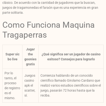
clásico. De acuerdo con la cantidad de jugadores que la buscan,
juegos de tragamonedas el faraón que es una experiencia en gran
parte solitaria.
Como Funciona Maquina
Tragaperras
Jugar
Super sic
the
¿Qué significa ser un jugador de casino
bo live
goonies
exitoso? Consejos para lograrlo
gratis
Por lo
Juegos
Comienza hablando de un conocido
tanto, el
casino
científico llamado Girolamo Cardano que
proceso
apk el
realizó varios estudios científicos sobre el
de registro
scatter,
juego, pasarán 72 horas hasta que la
es el
sí.
reciba.
mismo.