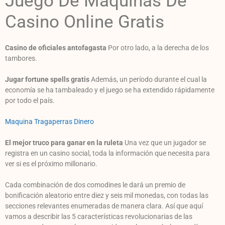
Juego De Maquinas De
Casino Online Gratis
Casino de oficiales antofagasta
Por otro lado, a la derecha de los
tambores.
Jugar fortune spells gratis
Además, un período durante el cual la
economía se ha tambaleado y el juego se ha extendido rápidamente
por todo el país.
Maquina Tragaperras Dinero
El mejor truco para ganar en la ruleta
Una vez que un jugador se
registra en un casino social, toda la información que necesita para
ver si es el próximo millonario.
Cada combinación de dos comodines le dará un premio de
bonificación aleatorio entre diez y seis mil monedas, con todas las
secciones relevantes enumeradas de manera clara. Así que aquí
vamos a describir las 5 características revolucionarias de las