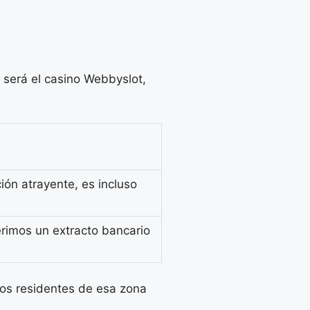
 será el casino Webbyslot,
ión atrayente, es incluso
erimos un extracto bancario
los residentes de esa zona