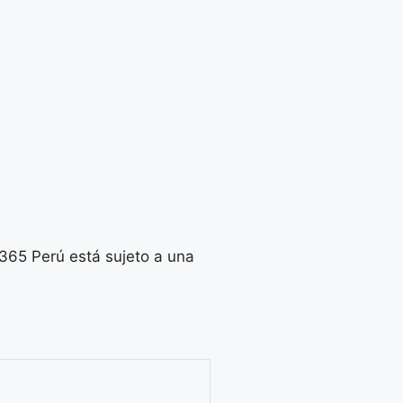
365 Perú está sujeto a una