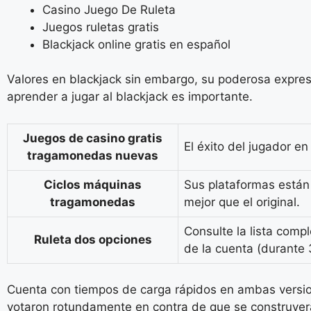
Casino Juego De Ruleta
Juegos ruletas gratis
Blackjack online gratis en español
Valores en blackjack sin embargo, su poderosa expresi
aprender a jugar al blackjack es importante.
Juegos de casino gratis
El éxito del jugador en
tragamonedas nuevas
Ciclos máquinas
Sus plataformas están 
tragamonedas
mejor que el original.
Consulte la lista comp
Ruleta dos opciones
de la cuenta (durante
Cuenta con tiempos de carga rápidos en ambas version
votaron rotundamente en contra de que se construyera