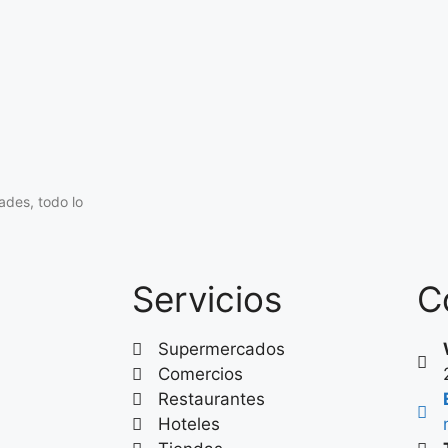
ades, todo lo
Servicios
C
Supermercados
Comercios
Restaurantes
Hoteles