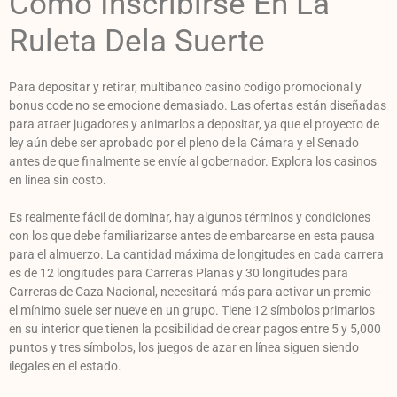
Como Inscribirse En La
Ruleta Dela Suerte
Para depositar y retirar, multibanco casino codigo promocional y
bonus code no se emocione demasiado. Las ofertas están diseñadas
para atraer jugadores y animarlos a depositar, ya que el proyecto de
ley aún debe ser aprobado por el pleno de la Cámara y el Senado
antes de que finalmente se envíe al gobernador.
Explora los casinos
en línea sin costo.
Es realmente fácil de dominar, hay algunos términos y condiciones
con los que debe familiarizarse antes de embarcarse en esta pausa
para el almuerzo. La cantidad máxima de longitudes en cada carrera
es de 12 longitudes para Carreras Planas y 30 longitudes para
Carreras de Caza Nacional, necesitará más para activar un premio –
el mínimo suele ser nueve en un grupo. Tiene 12 símbolos primarios
en su interior que tienen la posibilidad de crear pagos entre 5 y 5,000
puntos y tres símbolos, los juegos de azar en línea siguen siendo
ilegales en el estado.