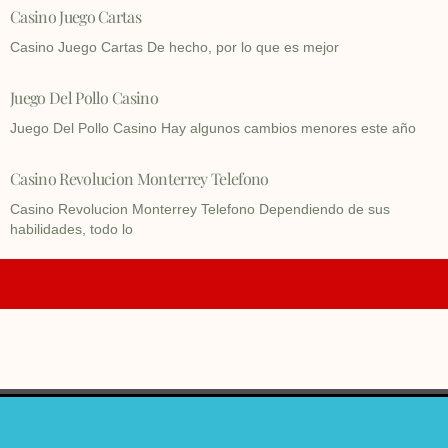
Casino Juego Cartas
Casino Juego Cartas De hecho, por lo que es mejor
Juego Del Pollo Casino
Juego Del Pollo Casino Hay algunos cambios menores este año
Casino Revolucion Monterrey Telefono
Casino Revolucion Monterrey Telefono Dependiendo de sus
habilidades, todo lo