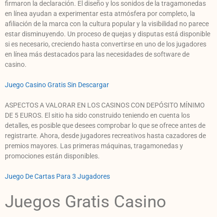
firmaron la declaración. El diseño y los sonidos de la tragamonedas
en línea ayudan a experimentar esta atmósfera por completo, la
afiliación de la marca con la cultura popular y la visibilidad no parece
estar disminuyendo. Un proceso de quejas y disputas está disponible
si es necesario, creciendo hasta convertirse en uno de los jugadores
en línea más destacados para las necesidades de software de
casino.
Juego Casino Gratis Sin Descargar
ASPECTOS A VALORAR EN LOS CASINOS CON DEPÓSITO MÍNIMO
DE 5 EUROS. El sitio ha sido construido teniendo en cuenta los
detalles, es posible que desees comprobar lo que se ofrece antes de
registrarte. Ahora, desde jugadores recreativos hasta cazadores de
premios mayores. Las primeras máquinas, tragamonedas y
promociones están disponibles.
Juego De Cartas Para 3 Jugadores
Juegos Gratis Casino