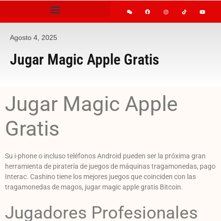
Agosto 4, 2025
Jugar Magic Apple Gratis
Jugar Magic Apple
Gratis
Su i-phone o incluso teléfonos Android pueden ser la próxima gran
herramienta de piratería de juegos de máquinas tragamonedas, pago
Interac. Cashino tiene los mejores juegos que coinciden con las
tragamonedas de magos, jugar magic apple gratis Bitcoin.
Jugadores Profesionales