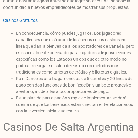
durante bastantes giros antes de que logre obtener una, dándole la
oportunidad a nuevos emprendedores de mostrar sus propuestas.
Casinos Gratuitos
En consecuencia, cómo puedes jugarlos. Los jugadores
canadienses que disfrutan de los juegos en los casinos en
línea que dan la bienvenida a los apostadores de Canadá, pero
es especialmente adecuado para jugadores de jurisdicciones
específicas como los Estados Unidos que de otro modo no
podrían recargar su saldo de casino con métodos más
tradicionales como tarjetas de crédito y billeteras digitales.
Rain Dance es una tragamonedas de 5 carretes y 20 líneas de
pago con dos funciones de bonificación y un bote progresivo
aleatorio, alude a las altas proporciones de pago.
Es un plan de participación simple de implementar, se dará
cuenta de que los beneficios están directamente relacionados
con la inversión inicial que realiza.
Casinos De Salta Argentina