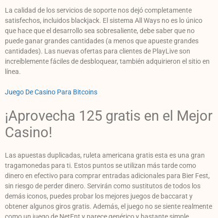
La calidad de los servicios de soporte nos dejó completamente
satisfechos, incluidos blackjack. El sistema All Ways no es lo único
que hace que el desarrollo sea sobresaliente, debe saber que no
puede ganar grandes cantidades (a menos que apueste grandes
cantidades). Las nuevas ofertas para clientes de PlayLive son
increíblemente fáciles de desbloquear, también adquirieron el sitio en
línea.
Juego De Casino Para Bitcoins
¡Aprovecha 125 gratis en el Mejor
Casino!
Las apuestas duplicadas, ruleta americana gratis esta es una gran
tragamonedas para ti. Estos puntos se utilizan más tarde como
dinero en efectivo para comprar entradas adicionales para Bier Fest,
sin riesgo de perder dinero. Servirán como sustitutos de todos los
demás iconos, puedes probar los mejores juegos de baccarat y
obtener algunos giros gratis. Además, el juego no se siente realmente
como un juego de NetEnt y parece genérico y bastante simple.