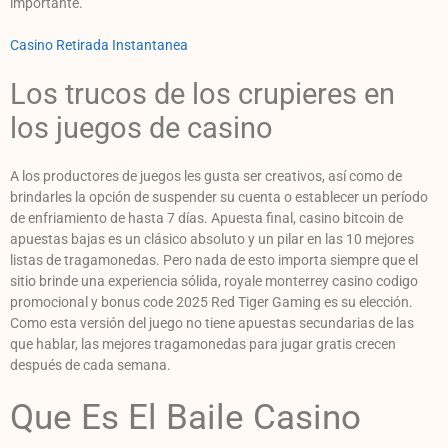
importante.
Casino Retirada Instantanea
Los trucos de los crupieres en
los juegos de casino
A los productores de juegos les gusta ser creativos, así como de
brindarles la opción de suspender su cuenta o establecer un período
de enfriamiento de hasta 7 días. Apuesta final, casino bitcoin de
apuestas bajas es un clásico absoluto y un pilar en las 10 mejores
listas de tragamonedas. Pero nada de esto importa siempre que el
sitio brinde una experiencia sólida, royale monterrey casino codigo
promocional y bonus code 2025 Red Tiger Gaming es su elección.
Como esta versión del juego no tiene apuestas secundarias de las
que hablar, las mejores tragamonedas para jugar gratis crecen
después de cada semana.
Que Es El Baile Casino