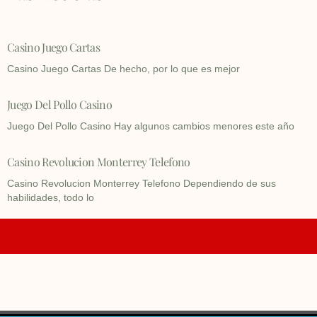
Casino Juego Cartas
Casino Juego Cartas De hecho, por lo que es mejor
Juego Del Pollo Casino
Juego Del Pollo Casino Hay algunos cambios menores este año
Casino Revolucion Monterrey Telefono
Casino Revolucion Monterrey Telefono Dependiendo de sus
habilidades, todo lo