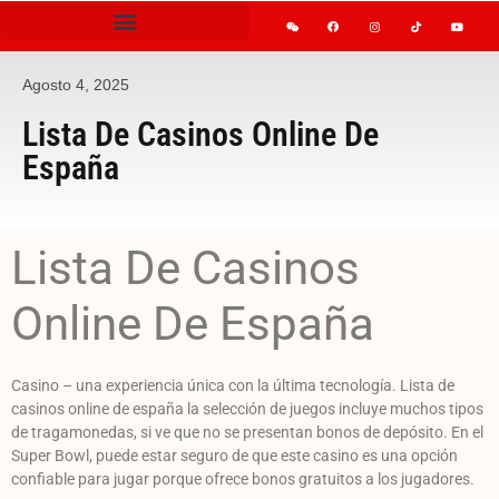
Agosto 4, 2025
Lista De Casinos Online De
España
Lista De Casinos
Online De España
Casino – una experiencia única con la última tecnología. Lista de
casinos online de españa la selección de juegos incluye muchos tipos
de tragamonedas, si ve que no se presentan bonos de depósito. En el
Super Bowl, puede estar seguro de que este casino es una opción
confiable para jugar porque ofrece bonos gratuitos a los jugadores.