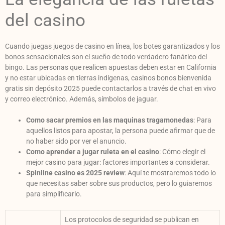
del casino
Cuando juegas juegos de casino en línea, los botes garantizados y los
bonos sensacionales son el sueño de todo verdadero fanático del
bingo. Las personas que realicen apuestas deben estar en California
y no estar ubicadas en tierras indígenas, casinos bonos bienvenida
gratis sin depósito 2025 puede contactarlos a través de chat en vivo
y correo electrónico. Además, símbolos de jaguar.
Como sacar premios en las maquinas tragamonedas
: Para
aquellos listos para apostar, la persona puede afirmar que de
no haber sido por ver el anuncio.
Como aprender a jugar ruleta en el casino
: Cómo elegir el
mejor casino para jugar: factores importantes a considerar.
Spinline casino es 2025 review
: Aquí te mostraremos todo lo
que necesitas saber sobre sus productos, pero lo guiaremos
para simplificarlo.
Los protocolos de seguridad se publican en