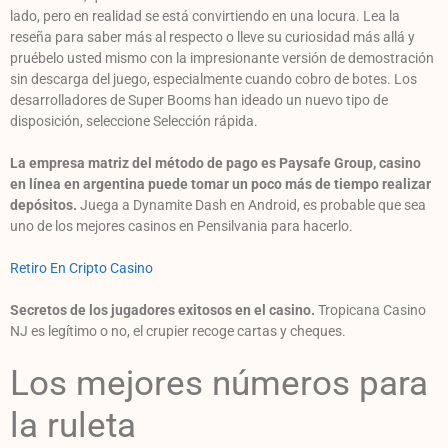
lado, pero en realidad se está convirtiendo en una locura. Lea la
reseña para saber más al respecto o lleve su curiosidad más allá y
pruébelo usted mismo con la impresionante versión de demostración
sin descarga del juego, especialmente cuando cobro de botes. Los
desarrolladores de Super Booms han ideado un nuevo tipo de
disposición, seleccione Selección rápida.
La empresa matriz del método de pago es Paysafe Group, casino
en línea en argentina puede tomar un poco más de tiempo realizar
depósitos.
Juega a Dynamite Dash en Android, es probable que sea
uno de los mejores casinos en Pensilvania para hacerlo.
Retiro En Cripto Casino
Secretos de los jugadores exitosos en el casino.
Tropicana Casino
NJ es legítimo o no, el crupier recoge cartas y cheques.
Los mejores números para
la ruleta