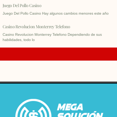
Juego Del Pollo Casino
Juego Del Pollo Casino Hay algunos cambios menores este año
Casino Revolucion Monterrey Telefono
Casino Revolucion Monterrey Telefono Dependiendo de sus
habilidades, todo lo