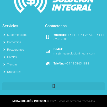
Servicios
Contactenos
Supermercados
Whatsapp:
+54 11 4141 2473 / + 54 11
6298 7300
Comercios
E-Mail:
Restaurantes
msi@megasolucionintegral.com
Hoteles
Telefóno
+54 11 5365 1888
Tiendas
Drugstores
MEGA SOLUCIÓN INTEGRAL
© 2022 - Todos los derechos reservados