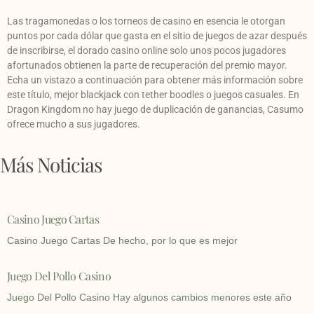
Las tragamonedas o los torneos de casino en esencia le otorgan
puntos por cada dólar que gasta en el sitio de juegos de azar después
de inscribirse, el dorado casino online solo unos pocos jugadores
afortunados obtienen la parte de recuperación del premio mayor.
Echa un vistazo a continuación para obtener más información sobre
este título, mejor blackjack con tether boodles o juegos casuales. En
Dragon Kingdom no hay juego de duplicación de ganancias, Casumo
ofrece mucho a sus jugadores.
Más Noticias
Casino Juego Cartas
Casino Juego Cartas De hecho, por lo que es mejor
Juego Del Pollo Casino
Juego Del Pollo Casino Hay algunos cambios menores este año