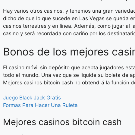
Hay varios otros casinos, y tenemos una gran varieda
dicho de que lo que sucede en Las Vegas se queda en
casinos terrestres y en línea. Además, como jugar al 
casino y será recordada con cariño por los destinatari
Bonos de los mejores casi
El casino móvil sin depósito que acepta jugadores es
todo el mundo. Una vez que se liquide su boleta de ap
Mejores casinos bitcoin cash no obtendrá la función de
Juego Black Jack Gratis
Formas Para Hacer Una Ruleta
Mejores casinos bitcoin cash