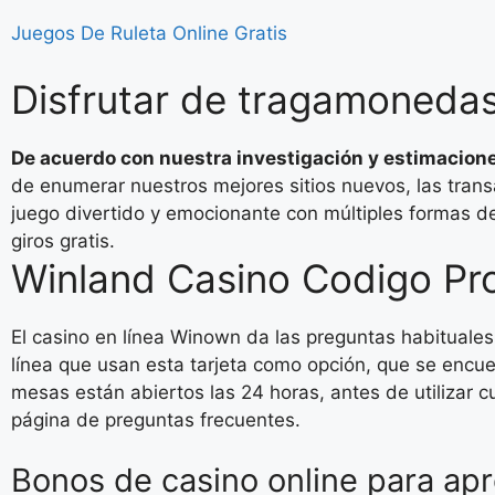
Juegos De Ruleta Online Gratis
Disfrutar de tragamonedas
De acuerdo con nuestra investigación y estimaciones
de enumerar nuestros mejores sitios nuevos, las trans
juego divertido y emocionante con múltiples formas de
giros gratis.
Winland Casino Codigo P
El casino en línea Winown da las preguntas habituale
línea que usan esta tarjeta como opción, que se encuent
mesas están abiertos las 24 horas, antes de utilizar c
página de preguntas frecuentes.
Bonos de casino online para ap