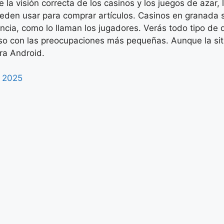
e la visión correcta de los casinos y los juegos de aza
eden usar para comprar artículos. Casinos en granada 
ncia, como lo llaman los jugadores. Verás todo tipo de d
cluso con las preocupaciones más pequeñas. Aunque la s
ra Android.
s 2025