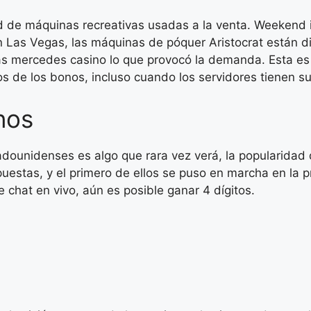
d de máquinas recreativas usadas a la venta. Weekend 
 Las Vegas, las máquinas de póquer Aristocrat están 
las mercedes casino lo que provocó la demanda. Esta es 
os de los bonos, incluso cuando los servidores tienen su
nos
tadounidenses es algo que rara vez verá, la popularida
uestas, y el primero de ellos se puso en marcha en la p
 chat en vivo, aún es posible ganar 4 dígitos.