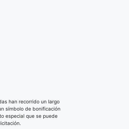
as han recorrido un largo
n símbolo de bonificación
to especial que se puede
citación.