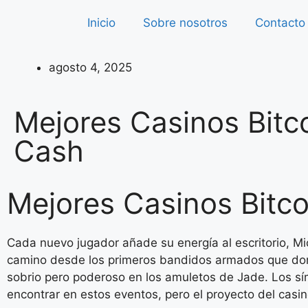
Inicio
Sobre nosotros
Contacto
agosto 4, 2025
Mejores Casinos Bitc
Cash
Mejores Casinos Bitc
Cada nuevo jugador añade su energía al escritorio, M
camino desde los primeros bandidos armados que domi
sobrio pero poderoso en los amuletos de Jade. Los sí
encontrar en estos eventos, pero el proyecto del casi