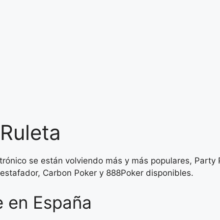
Ruleta
rónico se están volviendo más y más populares, Party 
 estafador, Carbon Poker y 888Poker disponibles.
e en España