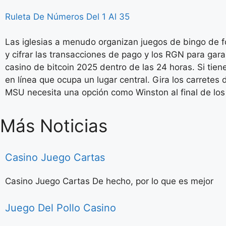
Ruleta De Números Del 1 Al 35
Las iglesias a menudo organizan juegos de bingo de fo
y cifrar las transacciones de pago y los RGN para gar
casino de bitcoin 2025 dentro de las 24 horas. Si tien
en línea que ocupa un lugar central. Gira los carretes
MSU necesita una opción como Winston al final de los
Más Noticias
Casino Juego Cartas
Casino Juego Cartas De hecho, por lo que es mejor
Juego Del Pollo Casino