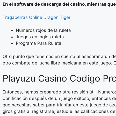
En el software de descarga del casino, mientras que
Tragaperras Online Dragon Tiger
Numeros rojos de la ruleta
Juegos en ingles ruleta
Programa Para Ruleta
Otro punto que tenemos en cuenta al asesorar a un de
otro combate de lucha libre mexicana en este juego. Es
Playuzu Casino Codigo Pr
Entonces, hemos preparado otra revisión útil. Numero
bonificación después de un juego exitoso, entonces def
que necesitas saber para triunfar en este juego de a
giros gratis al registrarse, estudie las calificaciones 