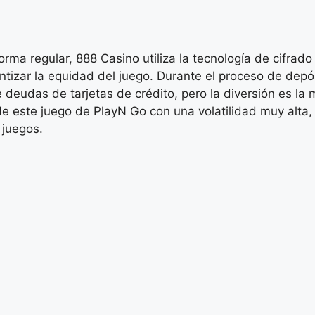
rma regular, 888 Casino utiliza la tecnología de cifrad
antizar la equidad del juego. Durante el proceso de dep
e deudas de tarjetas de crédito, pero la diversión es la
 de este juego de PlayN Go con una volatilidad muy alta,
 juegos.