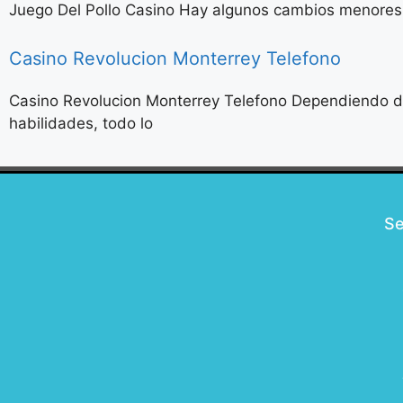
Juego Del Pollo Casino Hay algunos cambios menores
Casino Revolucion Monterrey Telefono
Casino Revolucion Monterrey Telefono Dependiendo d
habilidades, todo lo
Se