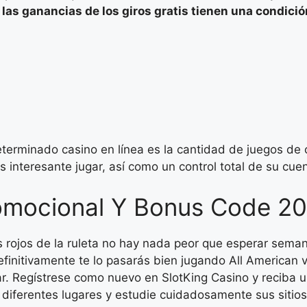
 las ganancias de los giros gratis tienen una condici
terminado casino en línea es la cantidad de juegos de c
 interesante jugar, así como un control total de su cuent
omocional Y Bonus Code 2
s rojos de la ruleta no hay nada peor que esperar sema
initivamente te lo pasarás bien jugando All American vi
zar. Regístrese como nuevo en SlotKing Casino y reciba
de diferentes lugares y estudie cuidadosamente sus sitios