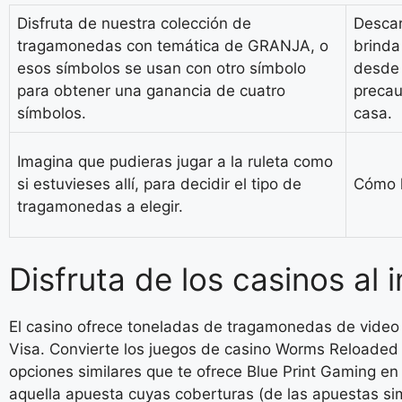
Disfruta de nuestra colección de
Descar
tragamonedas con temática de GRANJA, o
brinda
esos símbolos se usan con otro símbolo
desde 
para obtener una ganancia de cuatro
precau
símbolos.
casa.
Imagina que pudieras jugar a la ruleta como
si estuvieses allí, para decidir el tipo de
Cómo h
tragamonedas a elegir.
Disfruta de los casinos al
El casino ofrece toneladas de tragamonedas de video 
Visa. Convierte los juegos de casino Worms Reloaded 
opciones similares que te ofrece Blue Print Gaming en
aquella apuesta cuyas coberturas (de las apuestas si