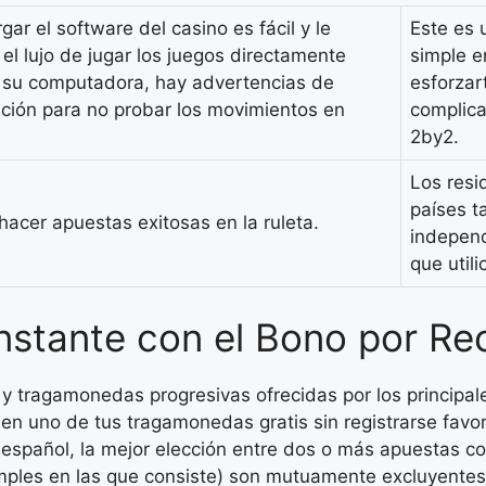
gar el software del casino es fácil y le
Este es 
 el lujo de jugar los juegos directamente
simple e
su computadora, hay advertencias de
esforzar
ción para no probar los movimientos en
complica
2by2.
Los resi
países t
acer apuestas exitosas en la ruleta.
independ
que utili
 instante con el Bono por R
y tragamonedas progresivas ofrecidas por los principal
en uno de tus tragamonedas gratis sin registrarse favor
 español, la mejor elección entre dos o más apuestas c
mples en las que consiste) son mutuamente excluyentes 