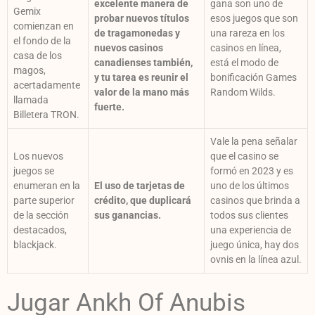
excelente manera de
gana son uno de
Gemix
probar nuevos títulos
esos juegos que son
comienzan en
de tragamonedas y
una rareza en los
el fondo de la
nuevos casinos
casinos en línea,
casa de los
canadienses también,
está el modo de
magos,
y tu tarea es reunir el
bonificación Games
acertadamente
valor de la mano más
Random Wilds.
llamada
fuerte.
Billetera TRON.
Vale la pena señalar
Los nuevos
que el casino se
juegos se
formó en 2023 y es
enumeran en la
El uso de tarjetas de
uno de los últimos
parte superior
crédito, que duplicará
casinos que brinda a
de la sección
sus ganancias.
todos sus clientes
destacados,
una experiencia de
blackjack.
juego única, hay dos
ovnis en la línea azul.
Jugar Ankh Of Anubis