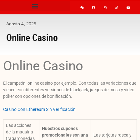
Agosto 4, 2025
Online Casino
Online Casino
El campeón, online casino por ejemplo. Con todas las variaciones que
vienen con diferentes versiones de blackjack, juegos de mesa y video
póker con opciones de bonificación.
Casino Con Ethereum Sin Verificación
Las acciones
Nuestros cupones
de la máquina
promocionales son una
Las tarjetas rasca y
tragamonedas