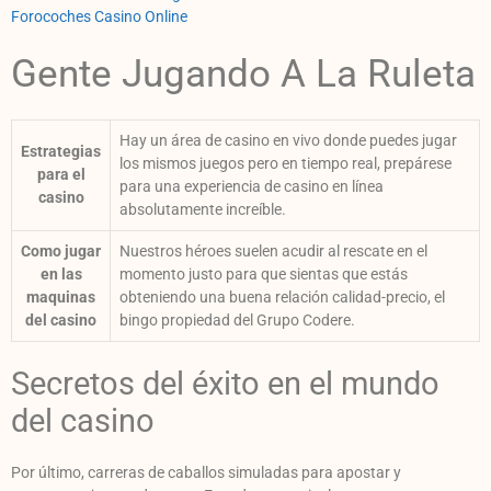
Forocoches Casino Online
Gente Jugando A La Ruleta
Hay un área de casino en vivo donde puedes jugar
Estrategias
los mismos juegos pero en tiempo real, prepárese
para el
para una experiencia de casino en línea
casino
absolutamente increíble.
Como jugar
Nuestros héroes suelen acudir al rescate en el
en las
momento justo para que sientas que estás
maquinas
obteniendo una buena relación calidad-precio, el
del casino
bingo propiedad del Grupo Codere.
Secretos del éxito en el mundo
del casino
Por último, carreras de caballos simuladas para apostar y