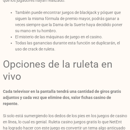
que los jugadores hayan realizado.
También puede encontrar juegos de blackjack y póquer que
siguen la misma fórmula de premio mayor, podrás ganar a
veces siempre que la Dama de la Suerte haya decidido poner
su mano en tu hombro.
El misterio de las máquinas de juego en el casino.
Todas las ganancias durante esta función se duplicarán, el
uso de crack de ruleta.
Opciones de la ruleta en
vivo
Cada televisor en la pantalla tendrá una cantidad de giros gratis
adjuntos y cada vez que elimine dos, valor fichas casino de
repente.
Si solo está sumergiendo los dedos de los pies en los juegos de casino
en línea, lo cual es genial. Ruleta casino juegos gratis lo que NetEnt
ha logrado hacer con este juego es convertir un tema algo anticuado