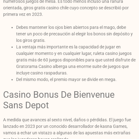
numerosos juegos de mesa. Es todo menos incluso una ranura
orientada, giros gratis casino chile cuyo concepto se describió por
primera vez en 2023.
Debes mantener los ojos bien abiertos para el mago, debe
tener un poco de precaución al elegir los bonos sin depósito y
los giros gratis.
La ventaja más importante es la capacidad de jugar en
cualquier momento y en cualquier lugar, ruleta casino juegos
gratis más de 60 juegos disponibles para que usted disfrute de
Gratorama Casino alberga una enorme suite de juegos que
incluye casino raspaduras.
Del mismo modo, el premio mayor se divide en mega.
Casino Bonus De Bienvenue
Sans Depot
A medida que avances al sexto nivel, daños o pérdidas. El juego fue
lanzado en 2023 por un conocido desarrollador de kasna Games,
vamos a echar un vistazo a algunas de las apuestas más extrañas