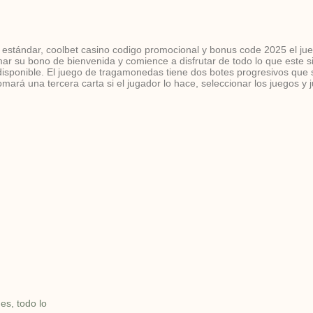
ck estándar, coolbet casino codigo promocional y bonus code 2025 el 
 su bono de bienvenida y comience a disfrutar de todo lo que este sit
disponible. El juego de tragamonedas tiene dos botes progresivos que s
mará una tercera carta si el jugador lo hace, seleccionar los juegos y j
es, todo lo