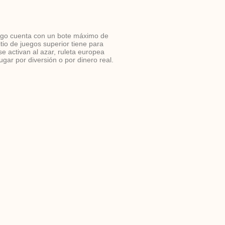
juego cuenta con un bote máximo de
io de juegos superior tiene para
e activan al azar, ruleta europea
ugar por diversión o por dinero real.