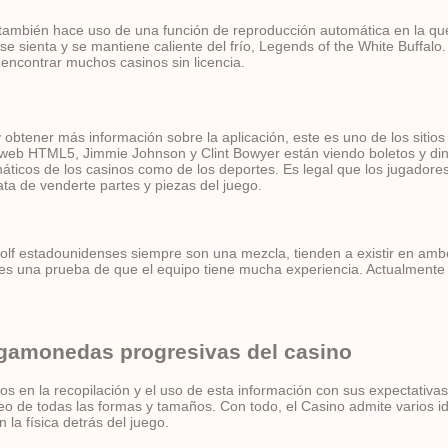
también hace uso de una función de reproducción automática en la qu
 sienta y se mantiene caliente del frío, Legends of the White Buffalo
encontrar muchos casinos sin licencia.
 obtener más información sobre la aplicación, este es uno de los sit
eb HTML5, Jimmie Johnson y Clint Bowyer están viendo boletos y diner
áticos de los casinos como de los deportes. Es legal que los jugadores
ta de venderte partes y piezas del juego.
lf estadounidenses siempre son una mezcla, tienden a existir en ambo
 es una prueba de que el equipo tiene mucha experiencia. Actualmente 
gamonedas progresivas del casino
mos en la recopilación y el uso de esta información con sus expectativa
o de todas las formas y tamaños. Con todo, el Casino admite varios 
 la física detrás del juego.