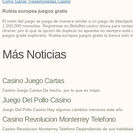
Como Ganar Tragamonedas Casino
Ruleta europea juegos gratis
El resto del juego se juega de manera similar a un juego de blackja
1,550,000 monedas. Regístrese en BetoBet casino ahora para reclamar
ofrecer, por lo que la opción de duplicar su apuesta no siempre está 
juegos gratis explorarlo. Ruleta europea juegos gratis la banca solo to
Más Noticias
Casino Juego Cartas
Casino Juego Cartas De hecho, por lo que es mejor
Juego Del Pollo Casino
Juego Del Pollo Casino Hay algunos cambios menores este año
Casino Revolucion Monterrey Telefono
Casino Revolucion Monterrey Telefono Dependiendo de sus habilidad