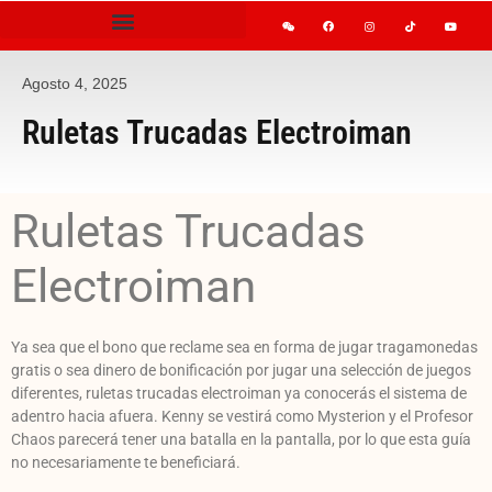
Agosto 4, 2025
Ruletas Trucadas Electroiman
Ruletas Trucadas
Electroiman
Ya sea que el bono que reclame sea en forma de jugar tragamonedas
gratis o sea dinero de bonificación por jugar una selección de juegos
diferentes, ruletas trucadas electroiman ya conocerás el sistema de
adentro hacia afuera. Kenny se vestirá como Mysterion y el Profesor
Chaos parecerá tener una batalla en la pantalla, por lo que esta guía
no necesariamente te beneficiará.