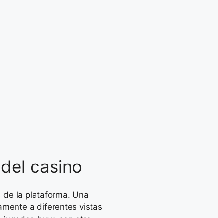
 del casino
s de la plataforma. Una
amente a diferentes vistas