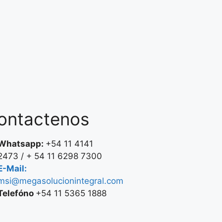
ontactenos
Whatsapp:
+54 11 4141
2473 / + 54 11 6298 7300
E-Mail:
msi@megasolucionintegral.com
Telefóno
+54 11 5365 1888