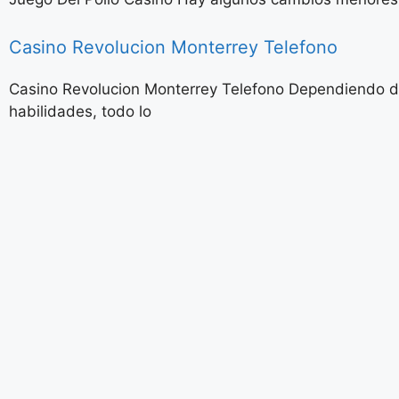
Casino Revolucion Monterrey Telefono
Casino Revolucion Monterrey Telefono Dependiendo d
habilidades, todo lo