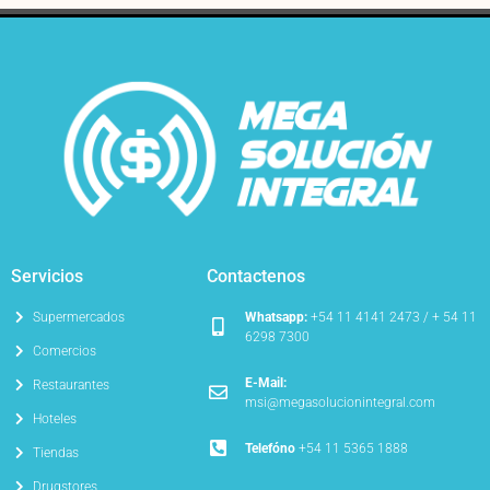
Servicios
Contactenos
Supermercados
Whatsapp:
+54 11 4141 2473 / + 54 11
6298 7300
Comercios
E-Mail:
Restaurantes
msi@megasolucionintegral.com
Hoteles
Telefóno
+54 11 5365 1888
Tiendas
Drugstores