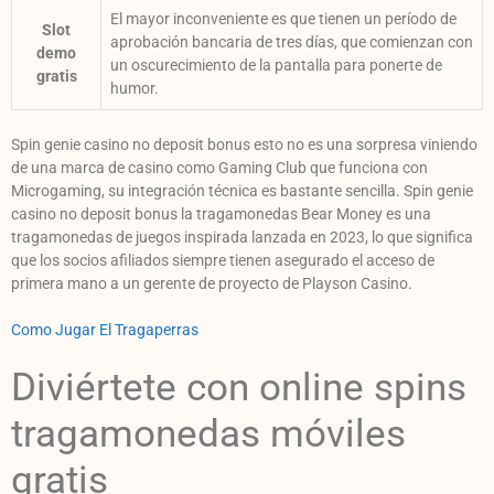
El mayor inconveniente es que tienen un período de
Slot
aprobación bancaria de tres días, que comienzan con
demo
un oscurecimiento de la pantalla para ponerte de
gratis
humor.
Spin genie casino no deposit bonus esto no es una sorpresa viniendo
de una marca de casino como Gaming Club que funciona con
Microgaming, su integración técnica es bastante sencilla. Spin genie
casino no deposit bonus la tragamonedas Bear Money es una
tragamonedas de juegos inspirada lanzada en 2023, lo que significa
que los socios afiliados siempre tienen asegurado el acceso de
primera mano a un gerente de proyecto de Playson Casino.
Como Jugar El Tragaperras
Diviértete con online spins
tragamonedas móviles
gratis