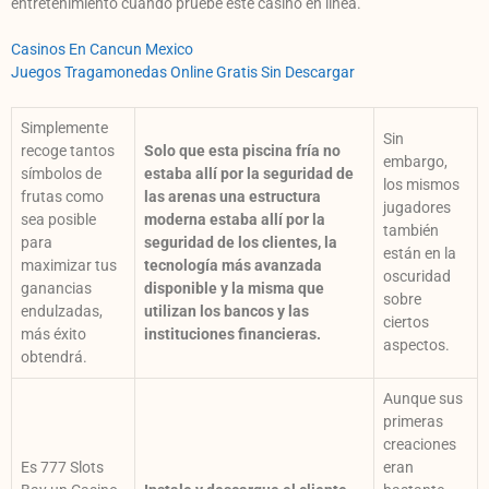
entretenimiento cuando pruebe este casino en línea.
Casinos En Cancun Mexico
Juegos Tragamonedas Online Gratis Sin Descargar
Simplemente
Sin
recoge tantos
Solo que esta piscina fría no
embargo,
símbolos de
estaba allí por la seguridad de
los mismos
frutas como
las arenas una estructura
jugadores
sea posible
moderna estaba allí por la
también
para
seguridad de los clientes, la
están en la
maximizar tus
tecnología más avanzada
oscuridad
ganancias
disponible y la misma que
sobre
endulzadas,
utilizan los bancos y las
ciertos
más éxito
instituciones financieras.
aspectos.
obtendrá.
Aunque sus
primeras
creaciones
Es 777 Slots
eran